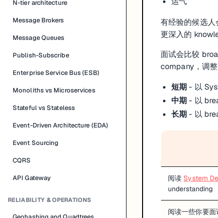
运气
N-tier architecture
Message Brokers
有经验的候选人会被
更深入的 know
Message Queues
面试会比较 broa
Publish-Subscribe
company，
Enterprise Service Bus (ESB)
短期
- 以 Sy
Monoliths vs Microservices
中期
- 以 br
Stateful vs Stateless
长期
- 以 br
Event-Driven Architecture (EDA)
Event Sourcing
CQRS
API Gateway
阅读
System D
understanding
RELIABILITY & OPERATIONS
阅读一些你要面
Geohashing and Quadtrees