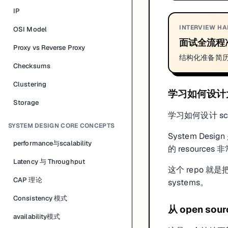
IP
INTERVIEW H
OSI Model
面试全流程
Proxy vs Reverse Proxy
结构化准备简
Checksums
Clustering
学习如何设计
Storage
学习如何设计 sca
SYSTEM DESIGN CORE CONCEPTS
System Desig
performance与scalability
的 resources
Latency 与 Throughput
这个 repo 就是把
CAP 理论
systems。
Consistency 模式
从 open so
availability模式