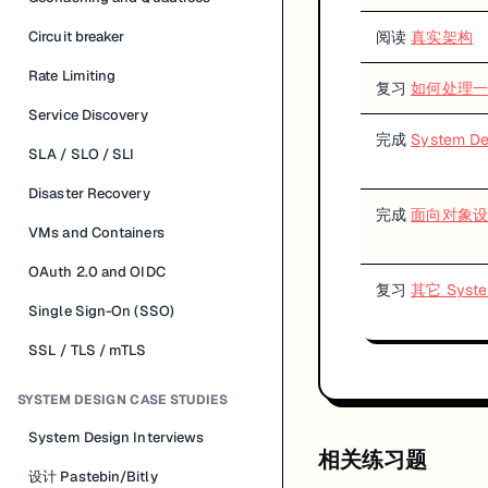
Circuit breaker
阅读
真实架构
Rate Limiting
复习
如何处理一个 
Service Discovery
完成
System 
SLA / SLO / SLI
Disaster Recovery
完成
面向对象设
VMs and Containers
OAuth 2.0 and OIDC
复习
其它 Syst
Single Sign-On (SSO)
SSL / TLS / mTLS
SYSTEM DESIGN CASE STUDIES
System Design Interviews
相关练习题
设计 Pastebin/Bitly