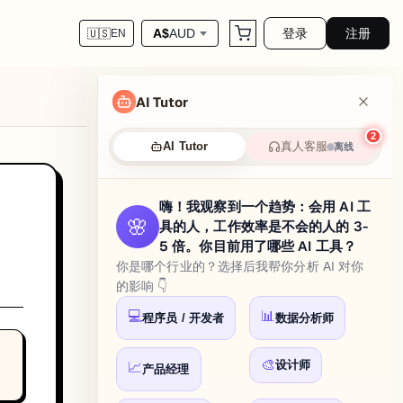
登录
注册
A$
AUD
🇺🇸
EN
AI Tutor
2
真人客服
AI Tutor
离线
嗨！我观察到一个趋势：会用 AI 工
🌸
具的人，工作效率是不会的人的 3-
5 倍。你目前用了哪些 AI 工具？
你是哪个行业的？选择后我帮你分析 AI 对你
的影响 👇
💻
📊
程序员 / 开发者
数据分析师
🎨
设计师
📈
产品经理