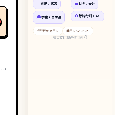
📱
💼
市场 / 运营
财务 / 会计
🔄
想转行到 IT/AI
🎓
学生 / 留学生
我还没怎么用过
我用过 ChatGPT
或直接问我任何问题 👇
les