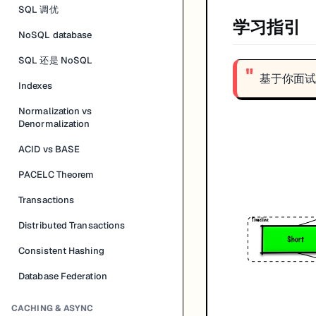
SQL 调优
学习指引
NoSQL database
SQL 还是 NoSQL
基于你面试的
Indexes
Normalization vs
Denormalization
ACID vs BASE
PACELC Theorem
Transactions
Distributed Transactions
Consistent Hashing
Database Federation
CACHING & ASYNC