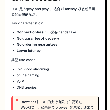
UDP 是 “spray and pray”。适合对 latency 极敏感且可
容忍丢包的场景。
Key characteristics:
Connectionless
：不需要 handshake
No guarantee of delivery
No ordering guarantees
Lower latency
典型 use cases：
live video streaming
online gaming
VoIP
DNS queries
Browser 对 UDP 的支持有限（主要通过
WebRTC）。如果需要 browser 客户端，通常要