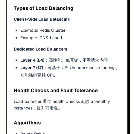
Types of Load Balancing
Client-Side Load Balancing
Example: Redis Cluster
Example: DNS-based
Dedicated Load Balancers
Layer 4 (L4)
：高性能、低开销，不看请求内容
Layer 7 (L7)
：可基于 URL/header/cookie routing，
功能强但更耗 CPU
Health Checks and Fault Tolerance
Load balancer 通过 health checks 剔除 unhealthy
instances，提升可用性。
Algorithms