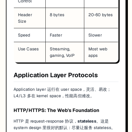
Control
Header
8 bytes
20-60 bytes
Size
Speed
Faster
Slower
Use Cases
Streaming,
Most web
gaming, VoIP
apps
Application Layer Protocols
Application layer 运行在 user space，灵活、易改；
L4/L3 多在 kernel space，性能高但难改。
HTTP/HTTPS: The Web's Foundation
HTTP 是 request-response 协议，
stateless
。这是
system design 里很好的默认：尽量让服务 stateless。