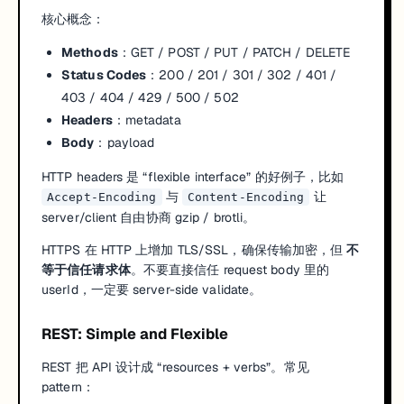
核心概念：
Methods
：GET / POST / PUT / PATCH / DELETE
Status Codes
：200 / 201 / 301 / 302 / 401 /
403 / 404 / 429 / 500 / 502
Headers
：metadata
Body
：payload
HTTP headers 是 “flexible interface” 的好例子，比如
与
让
Accept-Encoding
Content-Encoding
server/client 自由协商 gzip / brotli。
HTTPS 在 HTTP 上增加 TLS/SSL，确保传输加密，但
不
等于信任请求体
。不要直接信任 request body 里的
userId，一定要 server-side validate。
REST: Simple and Flexible
REST 把 API 设计成 “resources + verbs”。常见
pattern：