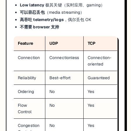
Low latency
极其关键（实时应用、gaming）
可以容忍丢包
（media streaming）
高吞吐 telemetry/logs
，偶尔丢包 OK
不需要 browser 支持
Feature
UDP
TCP
Connection
Connectionless
Connection-
oriented
Reliability
Best-effort
Guaranteed
Ordering
No
Yes
Flow
No
Yes
Control
Congestion
No
Yes