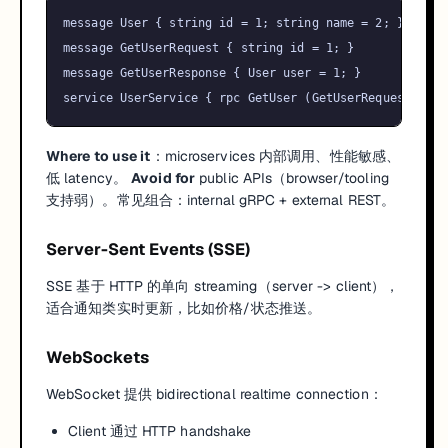
message User { string id = 1; string name = 2; }

message GetUserRequest { string id = 1; }

message GetUserResponse { User user = 1; }

Where to use it
：microservices 内部调用、性能敏感、
低 latency。
Avoid for
public APIs（browser/tooling
支持弱）。常见组合：internal gRPC + external REST。
Server-Sent Events (SSE)
SSE 基于 HTTP 的单向 streaming（server -> client），
适合通知类实时更新，比如价格/状态推送。
WebSockets
WebSocket 提供 bidirectional realtime connection：
Client 通过 HTTP handshake