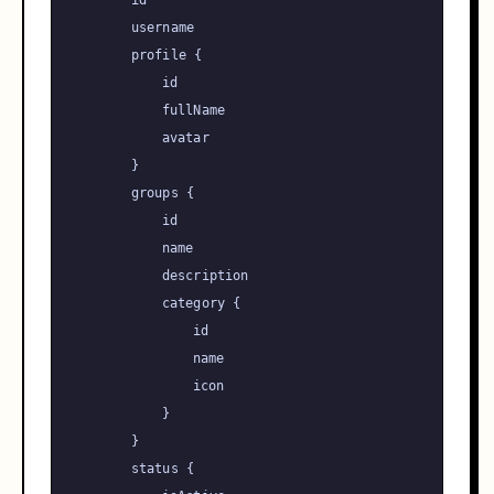
		id

		username

		profile 
{
			id

			fullName

			avatar

}
		groups 
{
			id

			name

			description

			category 
{
				id

				name

				icon

}
}
		status 
{