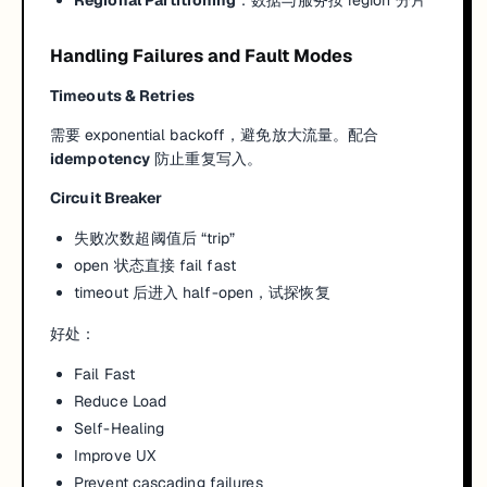
Regional Partitioning
：数据与服务按 region 分片
Handling Failures and Fault Modes
Timeouts & Retries
需要 exponential backoff，避免放大流量。配合
idempotency
防止重复写入。
Circuit Breaker
失败次数超阈值后 “trip”
open 状态直接 fail fast
timeout 后进入 half-open，试探恢复
好处：
Fail Fast
Reduce Load
Self-Healing
Improve UX
Prevent cascading failures