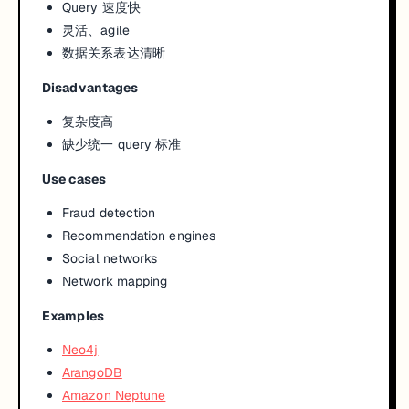
Query 速度快
灵活、agile
数据关系表达清晰
Disadvantages
复杂度高
缺少统一 query 标准
Use cases
Fraud detection
Recommendation engines
Social networks
Network mapping
Examples
Neo4j
ArangoDB
Amazon Neptune