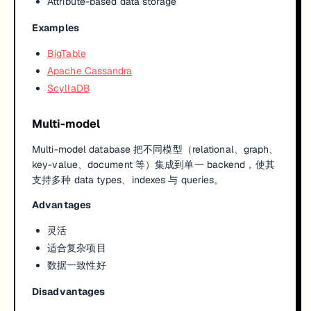
Attribute-based data storage
Examples
BigTable
Apache Cassandra
ScyllaDB
Multi-model
Multi-model database 把不同模型（relational、graph、
key-value、document 等）集成到单一 backend，使其
支持多种 data types、indexes 与 queries。
Advantages
灵活
适合复杂项目
数据一致性好
Disadvantages