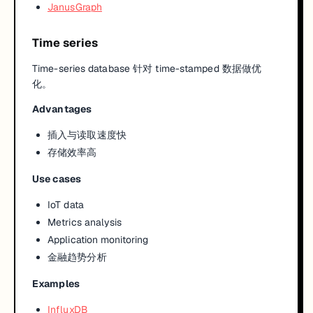
JanusGraph
Time series
Time-series database 针对 time-stamped 数据做优
化。
Advantages
插入与读取速度快
存储效率高
Use cases
IoT data
Metrics analysis
Application monitoring
金融趋势分析
Examples
InfluxDB