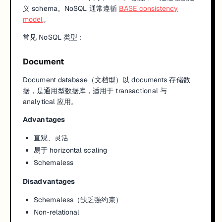
义 schema。NoSQL 通常遵循
BASE consistency
model
。
常见 NoSQL 类型：
Document
Document database（文档型）以 documents 存储数
据，是通用型数据库，适用于 transactional 与
analytical 应用。
Advantages
直观、灵活
易于 horizontal scaling
Schemaless
Disadvantages
Schemaless（缺乏强约束）
Non-relational