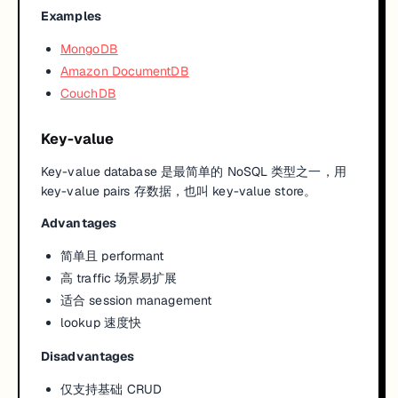
Examples
MongoDB
Amazon DocumentDB
CouchDB
Key-value
Key-value database 是最简单的 NoSQL 类型之一，用
key-value pairs 存数据，也叫 key-value store。
Advantages
简单且 performant
高 traffic 场景易扩展
适合 session management
lookup 速度快
Disadvantages
仅支持基础 CRUD