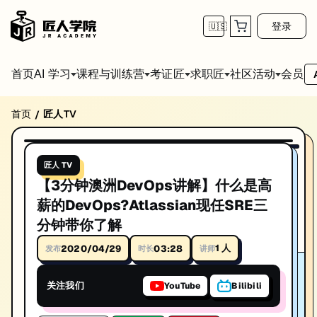
登录
🇺🇸
首页
会员
AI 学习
课程与训练营
考证匠
求职匠
社区活动
首页
匠人TV
/
【3分钟澳洲DevOps讲解】什么是高薪的DevOps
03:28
播放视频
【3分钟澳洲DevOps讲解】什么是高薪的DevOps?Atlassian现
匠人 TV
讲师: Yu Wang
【3分钟澳洲DevOps讲解】什么是高
时长: 03:28
薪的DevOps?Atlassian现任SRE三
分钟带你了解
发布日期: 2020/4/24
1
人
2020/04/29
03:28
发布
时长
讲师
本视频由匠人学院提供，涵盖IT技术相关知识点，帮助你系统学习和提
关注我们
YouTube
Bilibili