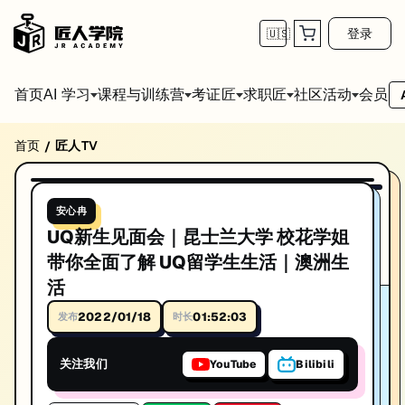
登录
🇺🇸
首页
会员
AI 学习
课程与训练营
考证匠
求职匠
社区活动
首页
匠人TV
/
UQ新生见面会｜昆士兰大学 校花学姐 带你全面
01:52:03
播放视频
系列: 安心冉
安心冉
UQ新生见面会｜昆士兰大学 校花学姐 带你全面了解 UQ留学生生活｜澳
UQ新生见面会｜昆士兰大学 校花学姐
时长: 01:52:03
带你全面了解 UQ留学生生活｜澳洲生
活
发布日期: 2022/1/17
2022/01/18
01:52:03
发布
时长
本视频由匠人学院提供，涵盖IT技术相关知识点，帮助你系统学习和提
关注我们
YouTube
Bilibili