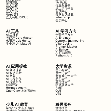
新闻资讯
1对1私教
匠人工作
行业白皮书
成为导师
线上学习平台
匠人导师
面试中心
联系我们
分享面试经验
匠人商店J3.Club
Internship
会员中心
AI 工具
AI 学习方向
AI 工具箱
全部学习方向
考证匠 Cert Master
AI Engineer
求职匠 Job Hunter
Context Engineering
牛小匠 UniMate AI
Vibe Coding
Prompt Master
AI Builder
AI 产品经理
Python 入门
AI 应用提效
大学资源
AI 办公提效
墨尔本大学
AI 数据分析
昆士兰大学
AI 财务
新南威尔士大学
AI 内容创作
悉尼大学
AI 视觉创作
莫那什大学
前端开发
阿德莱德大学
Hermes Agent
RMIT
OpenClaw 本地智能体
QUT
UTS
少儿 AI 教育
移民服务
Airbotix 少儿 AI 编程
澳洲移民