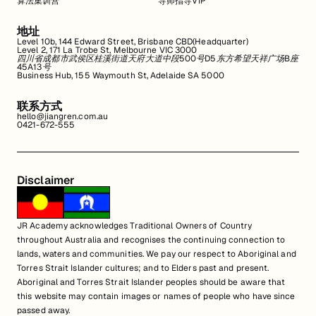
算法集训营
导师指导VIP
地址
Level 10b, 144 Edward Street, Brisbane CBD(Headquarter)
Level 2, 171 La Trobe St, Melbourne VIC 3000
四川省成都市武侯区桂溪街道天府大道中段500号D5东方希望天祥广场B座
45A13号
Business Hub, 155 Waymouth St, Adelaide SA 5000
联系方式
hello@jiangren.com.au
0421-672-555
Disclaimer
JR Academy acknowledges Traditional Owners of Country
throughout Australia and recognises the continuing connection to
lands, waters and communities. We pay our respect to Aboriginal and
Torres Strait Islander cultures; and to Elders past and present.
Aboriginal and Torres Strait Islander peoples should be aware that
this website may contain images or names of people who have since
passed away.