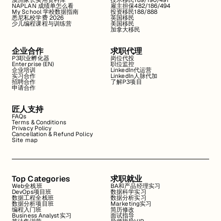
澳洲家长实用资料库
技术移民189/190/491
NAPLAN 成绩单怎么看
雇主担保482/186/494
My School 学校数据指南
投资移民188/888
悉尼私校学费 2026
英国移民
少儿编程课程与训练营
美国移民
加拿大移民
企业合作
求职代理
P3职业孵化器
岗位代投
Enterprise (EN)
职位监控
企业培训
LinkedIn代运营
实习合作
LinkedIn人脉代加
招聘合作
了解P3项目
申请合作
匠人支持
FAQs
Terms & Conditions
Privacy Policy
Cancellation & Refund Policy
Site map
Top Categories
求职就业
Web全栈班
BA和产品经理实习
DevOps项目班
数据科学实习
数据工程全栈班
数据分析实习
数据分析项目班
Marketing实习
编程入门班
简历修改
Business Analyst实习
面试指导