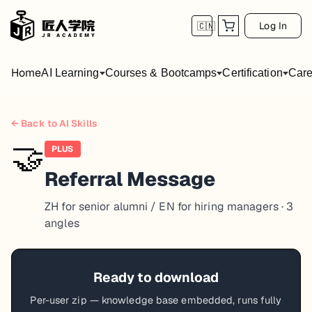
Log In
🇨🇳
Home
AI Learning
Courses & Bootcamps
Certification
Care
← Back to AI Skills
🤝
PLUS
Referral Message
ZH for senior alumni / EN for hiring managers · 3
angles
Ready to download
Per-user zip — knowledge base embedded, runs fully