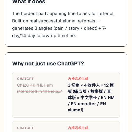
What it does
The hardest part: opening line to ask for referral.
Built on real successful alumni referrals —
generates 3 angles (pain / story / direct) + 7-
day/14-day follow-up timeline.
Why not just use ChatGPT?
CHATGPT
内推话术生成
ChatGPT: "Hi, I am
3 切角 × 4 收件人 = 12 模
interested in the role..."
板 (痛点版 / 故事版 / 直
球版 × 中文学长 / EN HM
/ EN recruiter / EN
alumni)
CHATGPT
内推话术生成