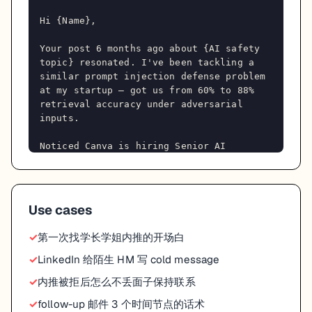
Hi {Name},

Your post 6 months ago about {AI safety 
topic} resonated. I've been tackling a 
similar prompt injection defense problem 
at my startup — got us from 60% to 88% 
retrieval accuracy under adversarial 
inputs.

Noticed Canva is hiring Senior AI 
Engineer. Would love a 10-min chat to 
compare notes — happy to share my 
approach in detail if useful for the 
team.

Use cases
No pressure if timing isn't right!

第一次找学长学姐内推的开场白
Thanks,

LinkedIn 给陌生 HM 写 cold message
{你的名字}

内推被拒后怎么不丢面子保持联系
### Follow-up 时间表

follow-up 邮件 3 个时间节点的话术