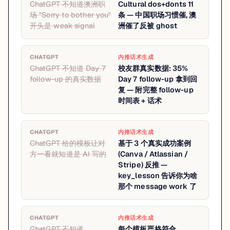
ChatGPT 不知道澳洲职
Cultural dos+donts 11
场 "Sorry to bother you"
条 — 中国职场习惯催, 澳
开头是 weak signal
洲催了反被 ghost
CHATGPT
内推话术生成
ChatGPT 不知道 Day 7
校友群真实数据: 35%
follow-up 的真实数据
Day 7 follow-up 拿到回
复 — 附完整 follow-up
时间表 + 话术
CHATGPT
内推话术生成
ChatGPT 给的模板让对
基于 3 个真实成功案例
方一看就知道是 AI 写的
(Canva / Atlassian /
Stripe) 反推 —
key_lesson 告诉你为啥
那个 message work 了
CHATGPT
内推话术生成
ChatGPT 不知道
每个模板严格符合