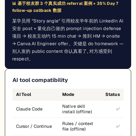
📊
基于校友群 3 个真实成功 referral 案例 + 35% Day 7
follow-up callback 数据
某学员用 "Story angle" 引用校友半年前的 LinkedIn AI
安全 post + 量化自己做的 prompt injection defense
项目 → 校友主动约 15 min chat → 推到 HM → onsite
→ Canva AI Engineer offer。关键是 do homework —
别人发的 public content 你认真看了, 对方感受到
respect。
AI tool compatibility
AI Tool
Mode
Status
Native skill
Claude Code
✅
install (offline)
Rules / context
Cursor / Continue
✅
file (offline)