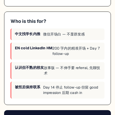
- Day 3: 不发

- Day 7 (如未回): "Hi {Name}, just bumping 
this in case it got buried! Totally 
understand if timing isn't right."

Who is this for?
- Day 14: 停止 follow-up
中文找学长内推
微信开场白 — 不显群发感
EN cold LinkedIn HM
200 字内的精准开场 + Day 7
follow-up
认识但不熟的校友
故事版 — 不伸手要 referral, 先聊技
术
被拒后保持联系
Day 14 停止 follow-up 但留 good
impression 后期 cash in