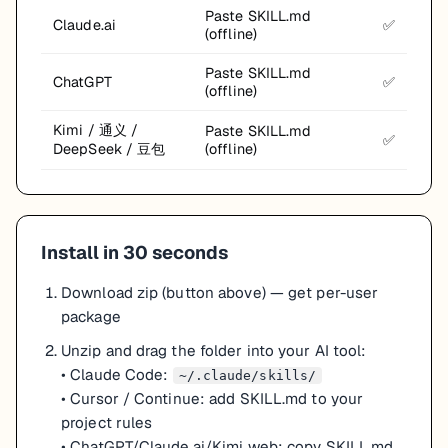
Paste SKILL.md
Claude.ai
✅
(offline)
Paste SKILL.md
ChatGPT
✅
(offline)
Kimi / 通义 /
Paste SKILL.md
✅
DeepSeek / 豆包
(offline)
Install in 30 seconds
Download zip (button above) — get per-user
package
Unzip and drag the folder into your AI tool:
• Claude Code:
~/.claude/skills/
• Cursor / Continue:
add SKILL.md to your
project rules
• ChatGPT/Claude.ai/Kimi
web
:
copy SKILL.md,