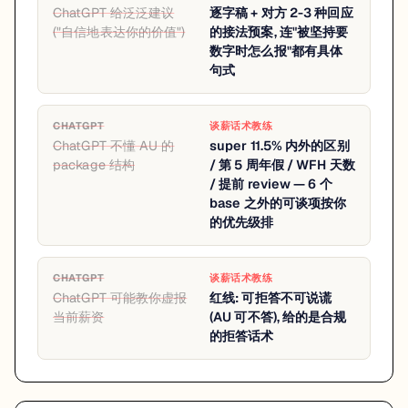
ChatGPT 给泛泛建议
逐字稿 + 对方 2-3 种回应
("自信地表达你的价值")
的接法预案, 连"被坚持要
数字时怎么报"都有具体
句式
CHATGPT
谈薪话术教练
ChatGPT 不懂 AU 的
super 11.5% 内外的区别
package 结构
/ 第 5 周年假 / WFH 天数
/ 提前 review — 6 个
base 之外的可谈项按你
的优先级排
CHATGPT
谈薪话术教练
ChatGPT 可能教你虚报
红线: 可拒答不可说谎
当前薪资
(AU 可不答), 给的是合规
的拒答话术