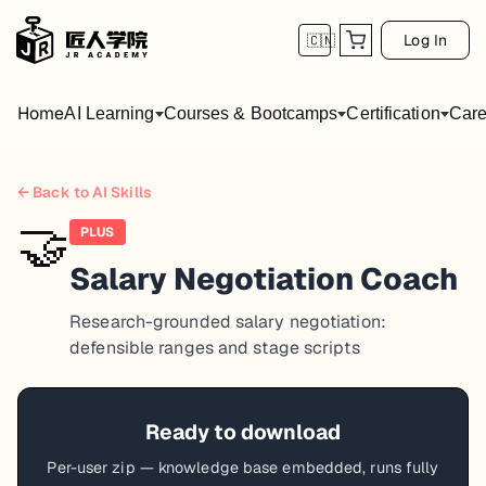
Log In
🇨🇳
Home
AI Learning
Courses & Bootcamps
Certification
Care
← Back to AI Skills
🤝
PLUS
Salary Negotiation Coach
Research-grounded salary negotiation:
defensible ranges and stage scripts
Ready to download
Per-user zip — knowledge base embedded, runs fully