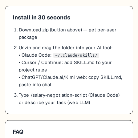
Install in 30 seconds
Download zip (button above) — get per-user
package
Unzip and drag the folder into your AI tool:
• Claude Code:
~/.claude/skills/
• Cursor / Continue:
add SKILL.md to your
project rules
• ChatGPT/Claude.ai/Kimi
web
:
copy SKILL.md,
paste into chat
Type /salary-negotiation-script (Claude Code)
or describe your task (web LLM)
FAQ