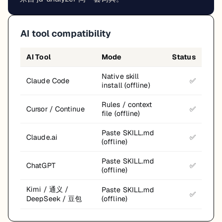
AI tool compatibility
AI Tool
Mode
Status
Native skill
Claude Code
✅
install (offline)
Rules / context
Cursor / Continue
✅
file (offline)
Paste SKILL.md
Claude.ai
✅
(offline)
Paste SKILL.md
ChatGPT
✅
(offline)
Kimi / 通义 /
Paste SKILL.md
✅
DeepSeek / 豆包
(offline)