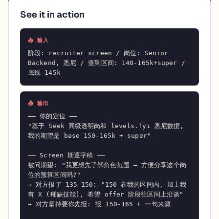
See it in action
📥 输入
阶段: recruiter screen / 岗位: Senior 
Backend, 悉尼 / 查到区间: 140-165k+super / 
底线 145k
📤 输出
—— 你的定位 ——

"基于 Seek 同级透明岗和 levels.fyi 悉尼数据, 
我的期望是 base 150-165k + super"

—— Screen 期逐字稿 ——

被问期望: "我更想先了解角色范围 — 方便分享这个岗
位的预算区间吗?"

→ 对方报了 135-150: "150 在我的区间内, 加上我
有 X (稀缺技能), 希望 offer 阶段往区间上沿谈"

→ 对方坚持要你先报: 报 150-165 + 一句来源
