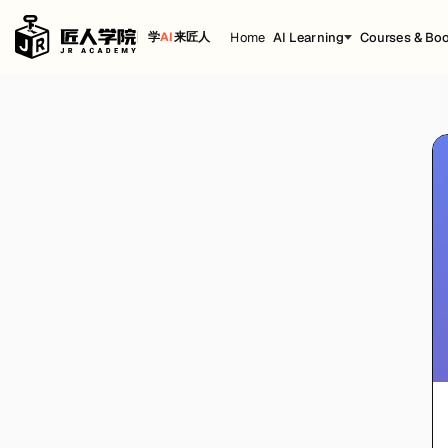
Home
AI Learning
Courses & Bo
学
AI
来匠人