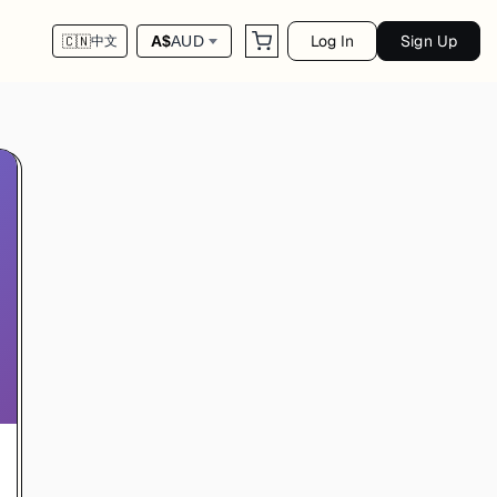
Log In
Sign Up
A$
AUD
🇨🇳
中文