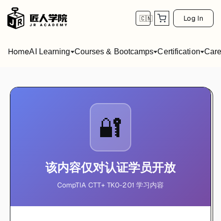
Log In
🇨🇳
Home
AI Learning
Courses & Bootcamps
Certification
Care
🔐
该内容仅对认证学员开放
CompTIA CTT+ TK0-201 学习内容