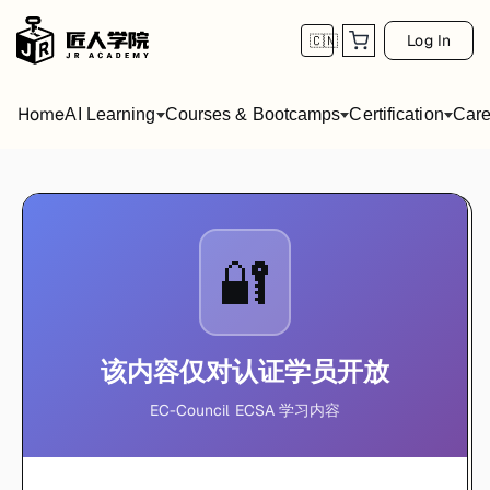
Log In
🇨🇳
Home
AI Learning
Courses & Bootcamps
Certification
Care
🔐
该内容仅对认证学员开放
EC-Council ECSA 学习内容