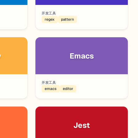
开发工具
regex
pattern
w
Emacs
开发工具
emacs
editor
Jest