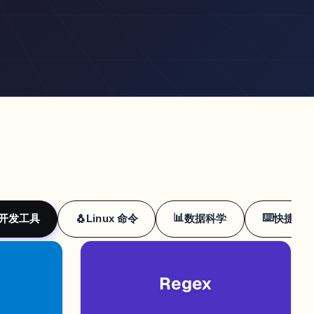
📊
⌨️
开发工具
Linux 命令
数据科学
快捷键
🐧
Regex