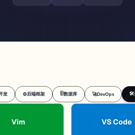
🗄️
🛠️
开发
后端框架
数据库
🚀
⚙️
DevOps
Vim
VS Code