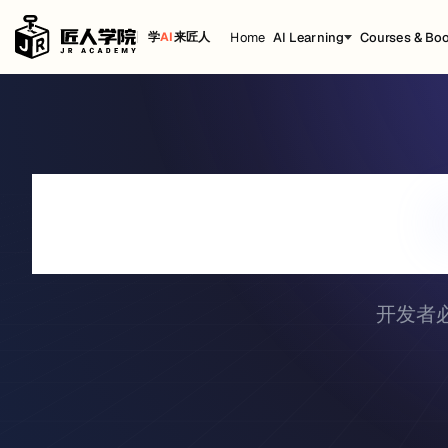
Home
AI Learning
Courses & Bo
学
AI
来匠人
#
</>
开发者