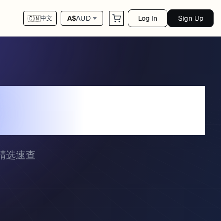
Log In
Sign Up
A$
AUD
🇨🇳
中文
s
{ }
份精选速查