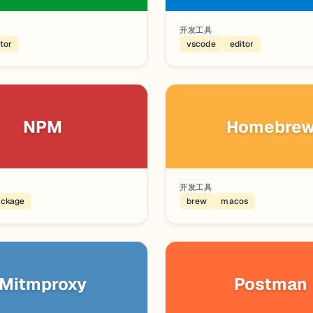
开发工具
tor
vscode
editor
NPM
Homebre
开发工具
ackage
brew
macos
Mitmproxy
Postman