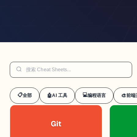
📋
💻
全部
AI 工具
编程语言
前端
🤖
🎨
Git