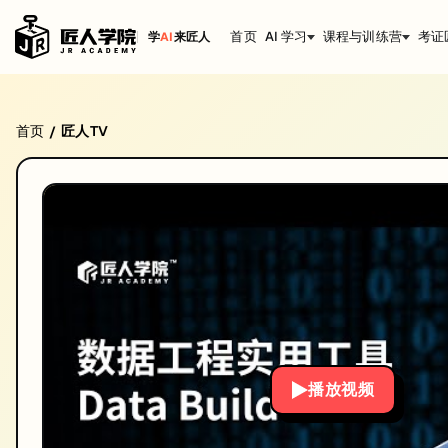
首页
AI 学习
课程与训练营
考证
学
AI
来匠人
数据工程使用工具DBT科普|数据工程|澳洲IT
首页
匠人TV
/
数据工程使用工具DBT科普|数据工程|澳洲IT。IT技术深度解析与实战经验
讲师: Allen Chen
时长: 20:26
发布日期: 2024/11/22
本视频由匠人学院提供，涵盖IT技术相关知识点，帮助你系统学习和提
播放视频