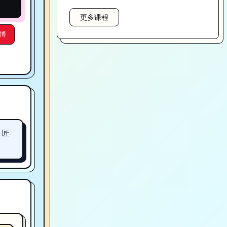
更多课程
博
。匠