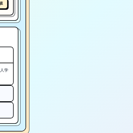
班
匠人学