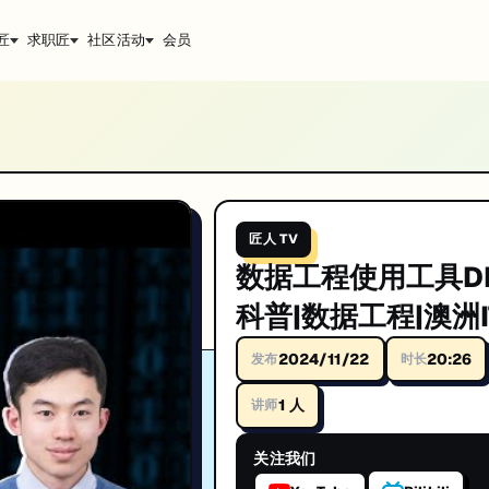
匠
求职匠
社区活动
会员
分享。帮助你系统提升技术能力，助力澳洲IT求职。匠人学院(JR Acade
匠人 TV
数据工程使用工具D
科普|数据工程|澳洲I
升技能。
2024/11/22
20:26
发布
时长
1
人
讲师
关注我们