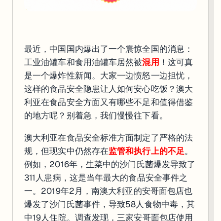
最近，中国国内爆出了一个震惊全国的消息：
工业油罐车和食用油罐车居然被
混用
！这可真
是一个爆炸性新闻。大家一边愤怒一边担忧，
这样的食品安全隐患让人如何安心吃饭？澳大
利亚在食品安全方面又有哪些不足和值得借鉴
澳洲食品运输的严格标准
的地方呢？别着急，我们慢慢往下看。
澳大利亚在食品安全标准方面制定了严格的法
在澳大利亚，食品安全可是头等大事。负责这项工作的，是
澳大利亚和新
规，但现实中仍然存在
监管和执行上的不足
。
例如，2016年，生菜中的沙门氏菌爆发导致了
311人患病，这是当年最大的食品安全事件之
一。2019年2月，南澳大利亚的安哥面包店也
爆发了沙门氏菌事件，导致58人食物中毒，其
中19人住院。调查发现，三家安哥面包店使用