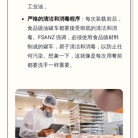
工业油 。
严格的清洁和消毒程序
：每次装载前后，
食品级油罐车都要接受彻底的清洁和消
毒。FSANZ 强调，必须使用食品级材料
制成的罐车，易于清洁和消毒，以防止任
何污染。想象一下，这就像是每次用餐前
都要洗手一样重要。
定期体检不能少
：油罐车也需要“
体检
”，定期检查和维护，确保始
完整的文件和记录
：运输公司必须提供详细的清洁和消毒记录，以
澳洲的食品安全文化
在澳大利亚，食品安全不仅仅是政府的事，更是全民参与的行动。政府