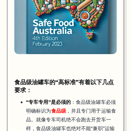
食品级油罐车的“高标准”有着以下几点要求：
“专车专用”是必须的
：食品级油罐车必须明确标识为
食品级
，并且
严格的清洁和消毒程序
：每次装载前后，食品级油罐车都要接受彻
食品级油罐车的“高标准”有着以下几点
要求：
“专车专用”是必须的
：食品级油罐车必须
明确标识为
食品级
，并且专门用于运输食
品。就像专车司机绝不会跑去开货车一
样，食品级油罐车也绝对不能“兼职”运输