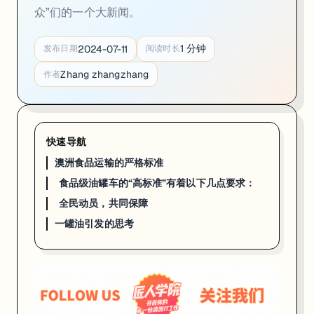
众”们的一个大新闻。
最近，中国国内爆出了一个震惊全国的消息：工业油罐车和食用油罐车
1
分钟
2024-07-11
发布日期
阅读时长
澳大利亚在食品安全标准方面制定了严格的法规，但现实中仍然存在
监
Zhang zhangzhang
作者
当然，澳大利亚食品标准局也是出了名的严格，在这件事情上，他们又
快速导航
澳洲食品运输的严格标准
食品级油罐车的“高标准”有着以下几点要求：
全民动员，共同保障
一罐油引发的思考