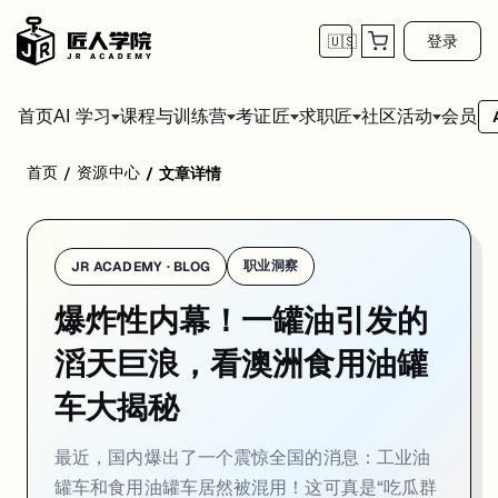
登录
🇺🇸
首页
会员
AI 学习
课程与训练营
考证匠
求职匠
社区活动
首页
资源中心
/
/
文章详情
职业洞察
JR ACADEMY · BLOG
爆炸性内幕！一罐油引发的
滔天巨浪，看澳洲食用油罐
车大揭秘
最近，国内爆出了一个震惊全国的消息：工业油
罐车和食用油罐车居然被混用！这可真是“吃瓜群