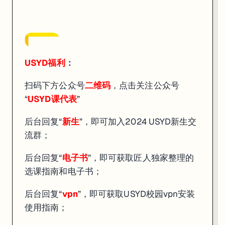
关注USYD课代表！
还有超多学习资源等你来领取！
USYD福利
：
扫码下方公众号
二维码
，点击关注公众号
USYD福利
：
“
USYD课代表
”
扫码下方公众号
二维码
，点击关注公众号“
USYD课代表
”
后台回复“
新生
”，即可加入2024 USYD新生交
后台回复“
新生
”，即可加入2024 USYD新生交流群；
流群；
后台回复“
电子书
”，即可获取匠人独家整理的选课指南和电子书；
后台回复“
电子书
”，即可获取匠人独家整理的
后台回复“
vpn
”，即可获取USYD校园vpn安装使用指南；
选课指南和电子书；
后台回复“
zoom
”，即可获得网课zoom安装使用流程；
后台回复“
vpn
”，即可获取USYD校园vpn安装
后台回复“
课程资料
”，即可获取匠人独家整理的课程资料；
使用指南；
后台回复“
校历
”，即可获取2024 USYD中文版校历。