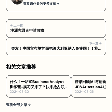
查看该作者的更多文章 →
← 上一篇
澳洲志愿者申请攻略
下一篇 →
突发！中国宣布单方面把澳大利亚纳入免签国！！将支
持5年多次往返！中澳关系回暖！
相关文章推荐
什么！一站式BusinessAnalyst
精彩回顾|AI与创新激
训练营+实习又来了？快来抢占职
JR&AtlassianAI
2024-08-30
2024-08-26
场先机！
官!
查看全部文章 →