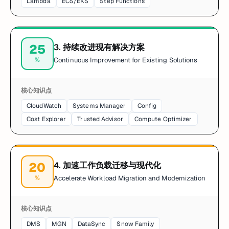
Lambda
ECS/EKS
Step Functions
25
3
.
持续改进现有解决方案
%
Continuous Improvement for Existing Solutions
核心知识点
CloudWatch
Systems Manager
Config
Cost Explorer
Trusted Advisor
Compute Optimizer
20
4
.
加速工作负载迁移与现代化
%
Accelerate Workload Migration and Modernization
核心知识点
DMS
MGN
DataSync
Snow Family