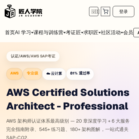
登录
🇺🇸
首页
会员
AI 学习
课程与训练营
考证匠
求职匠
社区活动
认证
/
AWS
/
AWS SAP考证
AWS
专业级
81
%
通过率
☁️
云计算
AWS Certified Solutions
Architect - Professional
AWS 架构师认证体系最高级别 — 20 章深度学习 + 6 大服务
完全指南附录、545+ 练习题、180+ 架构图解，一站式通关
SAP-C02。