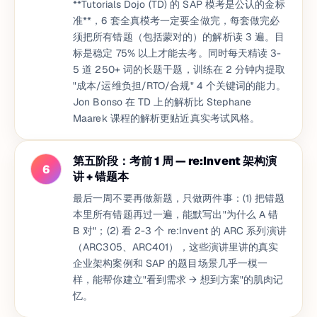
**Tutorials Dojo (TD) 的 SAP 模考是公认的金标
准**，6 套全真模考一定要全做完，每套做完必
须把所有错题（包括蒙对的）的解析读 3 遍。目
标是稳定 75% 以上才能去考。同时每天精读 3-
5 道 250+ 词的长题干题，训练在 2 分钟内提取
"成本/运维负担/RTO/合规" 4 个关键词的能力。
Jon Bonso 在 TD 上的解析比 Stephane
Maarek 课程的解析更贴近真实考试风格。
第五阶段：考前 1 周 — re:Invent 架构演
6
讲 + 错题本
最后一周不要再做新题，只做两件事：(1) 把错题
本里所有错题再过一遍，能默写出"为什么 A 错
B 对"；(2) 看 2-3 个 re:Invent 的 ARC 系列演讲
（ARC305、ARC401），这些演讲里讲的真实
企业架构案例和 SAP 的题目场景几乎一模一
样，能帮你建立"看到需求 → 想到方案"的肌肉记
忆。