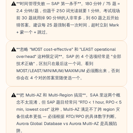
⚠️
**时间管理失败 — SAP 第一杀手**。180 分钟 / 75 题 =
2.4 分钟/题，但题干 250 词光读就要 1 分钟。考试现场
前 30 题就用掉 90 分钟的人非常多，到 60 题之后开始
猜答案。建议每 25 题强制看一次时间，超时立刻 Mark
+ 蒙一个 + 跳过。
⚠️
**忽略 "MOST cost-effective" 和 "LEAST operational
overhead" 这种限定词**。SAP 的 4 个选项经常是 "全部
技术正确"，区别只在最后这一个词。看到
MOST/LEAST/MINIMUM/MAXIMUM 必须圈出来，否则
你会在 4 个对的答案里随便选一个。
⚠️
**把 Multi-AZ 和 Multi-Region 搞混**。SAA 里这两个概
念不太混淆，但 SAP 题目经常问 "RTO < 1 hour, RPO < 5
min, lowest cost" 这种，Multi-AZ 满足不了跨 region 灾
备但成本更低 — 必须根据 RTO/RPO 的具体数字判断。
Aurora Global Database vs Aurora Multi-AZ 是高频陷
阱。