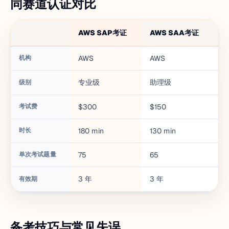
同赛道认证对比
AWS SAP考证
AWS SAA考证
A
机构
AWS
AWS
A
专业级
助理级
级别
考试费
$300
$150
$
时长
180
min
130
min
1
单次考试题量
75
65
6
3
年
3
年
3
有效期
备考技巧与常见失误