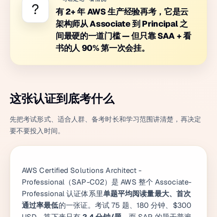
?
有 2+ 年 AWS 生产经验再考，它是云
架构师从 Associate 到 Principal 之
间最硬的一道门槛 — 但只靠 SAA + 看
书的人 90% 第一次会挂。
这张认证到底考什么
先把考试形式、适合人群、备考时长和学习范围讲清楚，再决定
要不要投入时间。
AWS Certified Solutions Architect -
Professional（SAP-C02）是 AWS 整个 Associate-
Professional 认证体系里
单题平均阅读量最大、首次
通过率最低
的一张证。考试 75 题、180 分钟、$300
USD，算下来只有
2.4 分钟/题
，而 SAP 的题干普遍