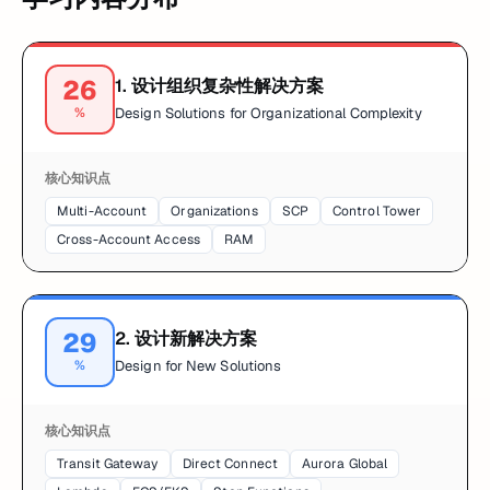
26
1
.
设计组织复杂性解决方案
%
Design Solutions for Organizational Complexity
核心知识点
Multi-Account
Organizations
SCP
Control Tower
Cross-Account Access
RAM
29
2
.
设计新解决方案
%
Design for New Solutions
核心知识点
Transit Gateway
Direct Connect
Aurora Global