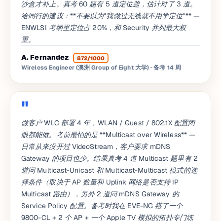
沙盒才补上。真考 60 题有 5 道定位题，估计对了 3 道。
给同行的建议：**不要以为"我做过无线就不用学定位"** —
ENWLSI 考纲里定位占 20%，和 Security 并列最大权
重。
A. Fernandez
872/1000
Wireless Engineer (澳洲 Group of Eight 大学)
· 备考 14 周
做客户 WLC 部署 4 年，WLAN / Guest / 802.1X 配置闭
眼都能做。考前最怕的是 **Multicast over Wireless** —
日常从来没开过 VideoStream，客户要求 mDNS
Gateway 的项目也少。结果真考 4 道 Multicast 题里有 2
道问 Multicast-Unicast 和 Multicast-Multicast 模式的选
择条件（取决于 AP 数量和 Uplink 网络是否支持 IP
Multicast 路由），另外 2 道问 mDNS Gateway 的
Service Policy 配置。备考时我在 EVE-NG 搭了一个
9800-CL + 2 个 AP + 一个 Apple TV 模拟的拓扑专门练