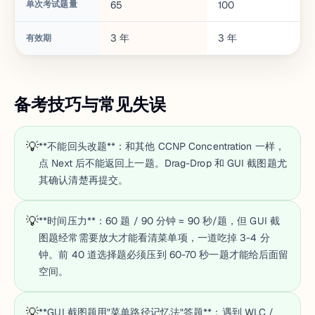
单次考试题量
65
100
3
年
3
年
有效期
备考技巧与常见失误
💡
**不能回头改题**：和其他 CCNP Concentration 一样，
点 Next 后不能返回上一题。Drag-Drop 和 GUI 截图题尤
其确认清楚再提交。
💡
**时间压力**：60 题 / 90 分钟 = 90 秒/题，但 GUI 截
图题经常需要放大才能看清菜单项，一道吃掉 3-4 分
钟。前 40 道选择题必须压到 60-70 秒一题才能给后面留
空间。
💡
**GUI 截图题用"菜单路径记忆法"答题**：遇到 WLC /