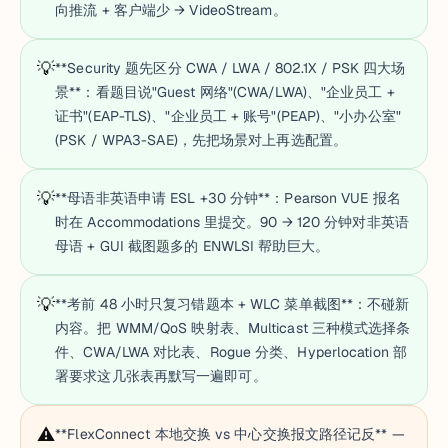
向推流 + 客户端少 → VideoStream。
💡
**Security 题先区分 CWA / LWA / 802.1X / PSK 四大场
景**：看题目说"Guest 网络"(CWA/LWA)、"企业员工 +
证书"(EAP-TLS)、"企业员工 + 账号"(PEAP)、"小办公室"
(PSK / WPA3-SAE)，先把场景对上再选配置。
💡
**母语非英语申请 ESL +30 分钟**：Pearson VUE 报名
时在 Accommodations 里提交。90 → 120 分钟对非英语
母语 + GUI 截图题多的 ENWLSI 帮助巨大。
💡
**考前 48 小时只复习错题本 + WLC 菜单截图**：不碰新
内容。把 WMM/QoS 映射表、Multicast 三种模式选择条
件、CWA/LWA 对比表、Rogue 分类、Hyperlocation 部
署要求这几张表再默写一遍即可。
⚠️
**FlexConnect 本地交换 vs 中心交换报文路径记反** —