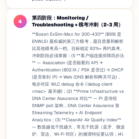
第四阶段：Monitoring /
4
Troubleshooting + 模考冲刺（2-3 周）
**Boson ExSim-Max for 300-430** ($99) 是
ENWLSI 最权威的第三方模考，题目质量和解析
比其他模考高一档。目标稳定 82%+ 再约真考。
冲刺阶段必须掌握：(1) **客户端连接排障四步法
** — Association (是否能看到 AP) →
Authentication (802.1X / PSK 是否过) → DHCP
(是否拿到 IP) → Web (DNS 解析和网关可达)，
每步对应 WLC debug 命令 (`debug client
<mac>` 最关键)；(2) **Prime Infrastructure vs
DNA Center Assurance 对比** — PI 是传统
SNMP poll 架构，DNA Center Assurance 靠
Streaming Telemetry + AI Endpoint
Analytics；(3) **CleanAir Air Quality Index**
— 数值越低干扰越大，常见干扰源（蓝牙、微波
炉、雷达、Wi-Fi 邻区）的频谱特征要认得；(4)