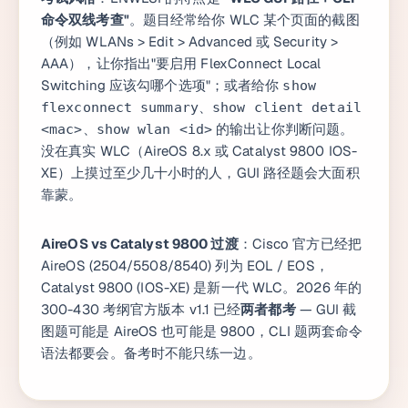
命令双线考查"
。题目经常给你 WLC 某个页面的截图
（例如 WLANs > Edit > Advanced 或 Security >
AAA），让你指出"要启用 FlexConnect Local
Switching 应该勾哪个选项"；或者给你
show
、
flexconnect summary
show client detail
、
的输出让你判断问题。
<mac>
show wlan <id>
没在真实 WLC（AireOS 8.x 或 Catalyst 9800 IOS-
XE）上摸过至少几十小时的人，GUI 路径题会大面积
靠蒙。
AireOS vs Catalyst 9800 过渡
：Cisco 官方已经把
AireOS (2504/5508/8540) 列为 EOL / EOS，
Catalyst 9800 (IOS-XE) 是新一代 WLC。2026 年的
300-430 考纲官方版本 v1.1 已经
两者都考
— GUI 截
图题可能是 AireOS 也可能是 9800，CLI 题两套命令
语法都要会。备考时不能只练一边。