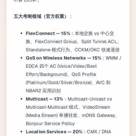
五大考纲领域（官方权重）
：
FlexConnect — 15%
：本地交换 vs 中心交
换、FlexConnect Group、Split Tunnel ACL、
Standalone 模式行为、CCKM/OKC 快速漫游
QoS on Wireless Networks — 15%
：WMM /
EDCA 四个 AC (Voice/Video/Best
Effort/Background)、QoS Profile
(Platinum/Gold/Silver/Bronze)、AVC 和
NBAR2 应用识别
Multicast — 13%
：Multicast-Unicast vs
Multicast-Multicast 模式、VideoStream
(Media Stream) 单播转发、mDNS Gateway、
Bonjour Service Policy
Location Services — 20%
：CMX / DNA