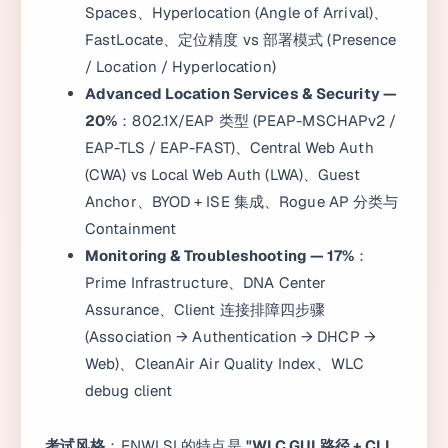
Spaces、Hyperlocation (Angle of Arrival)、
FastLocate、定位精度 vs 部署模式 (Presence
/ Location / Hyperlocation)
Advanced Location Services & Security —
20%
：802.1X/EAP 类型 (PEAP-MSCHAPv2 /
EAP-TLS / EAP-FAST)、Central Web Auth
(CWA) vs Local Web Auth (LWA)、Guest
Anchor、BYOD + ISE 集成、Rogue AP 分类与
Containment
Monitoring & Troubleshooting — 17%
：
Prime Infrastructure、DNA Center
Assurance、Client 连接排障四步骤
(Association → Authentication → DHCP →
Web)、CleanAir Air Quality Index、WLC
debug client
考试风格
：ENWLSI 的特点是
"WLC GUI 路径 + CLI