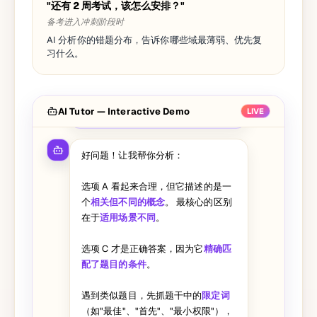
"还有 2 周考试，该怎么安排？"
备考进入冲刺阶段时
AI 分析你的错题分布，告诉你哪些域最薄弱、优先复
习什么。
这道题我选了 A，但答案说是 C，能
AI Tutor — Interactive Demo
帮我分析一下为什么 A 不对吗？
LIVE
好问题！让我帮你分析：
选项 A 看起来合理，但它描述的是一
个
相关但不同的概念
。 最核心的区别
在于
适用场景不同
。
选项 C 才是正确答案，因为它
精确匹
配了题目的条件
。
遇到类似题目，先抓题干中的
限定词
（如"最佳"、"首先"、"最小权限"），