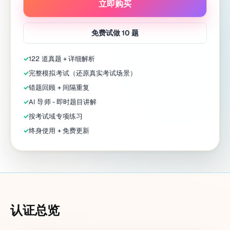
立即购买
免费试做 10 题
✓
122 道真题 + 详细解析
✓
完整模拟考试（还原真实考试场景）
✓
错题回顾 + 间隔重复
✓
AI 导师 - 即时题目讲解
✓
按考试域专项练习
✓
终身使用 + 免费更新
认证总览