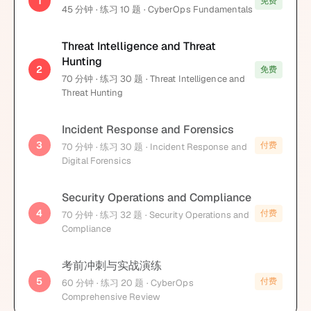
1
免费
45
分钟
· 练习 10 题
· CyberOps Fundamentals
Threat Intelligence and Threat
Hunting
2
免费
70
分钟
· 练习 30 题
· Threat Intelligence and
Threat Hunting
Incident Response and Forensics
3
付费
70
分钟
· 练习 30 题
· Incident Response and
Digital Forensics
Security Operations and Compliance
4
付费
70
分钟
· 练习 32 题
· Security Operations and
Compliance
考前冲刺与实战演练
5
付费
60
分钟
· 练习 20 题
· CyberOps
Comprehensive Review