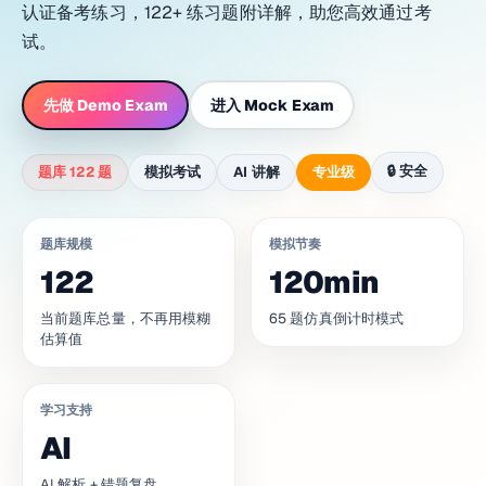
认证备考练习，122+ 练习题附详解，助您高效通过考
试。
先做 Demo Exam
进入 Mock Exam
🔒
安全
题库 122 题
模拟考试
AI 讲解
专业级
题库规模
模拟节奏
122
120min
当前题库总量，不再用模糊
65 题仿真倒计时模式
估算值
学习支持
AI
AI 解析 + 错题复盘