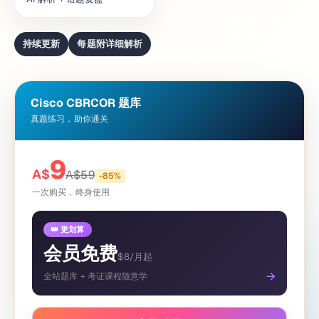
持续更新
每题附详细解析
Cisco CBRCOR 题库
真题练习，助你通关
9
A$
A$
59
-
85
%
一次购买，终身使用
👑 更划算
会员免费
$8/月起
→
全站题库 + 考证课程随意学