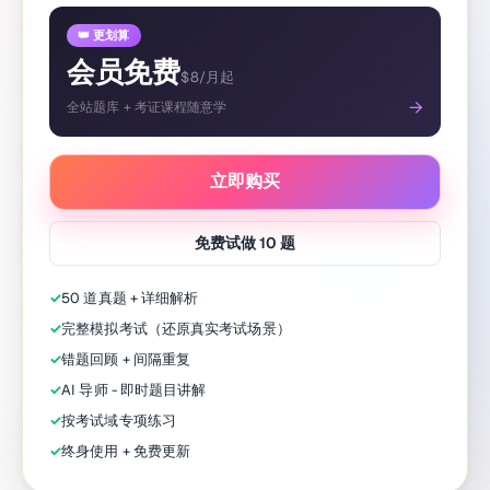
👑 更划算
会员免费
$8/月起
→
全站题库 + 考证课程随意学
立即购买
免费试做 10 题
✓
50 道真题 + 详细解析
✓
完整模拟考试（还原真实考试场景）
✓
错题回顾 + 间隔重复
✓
AI 导师 - 即时题目讲解
✓
按考试域专项练习
✓
终身使用 + 免费更新