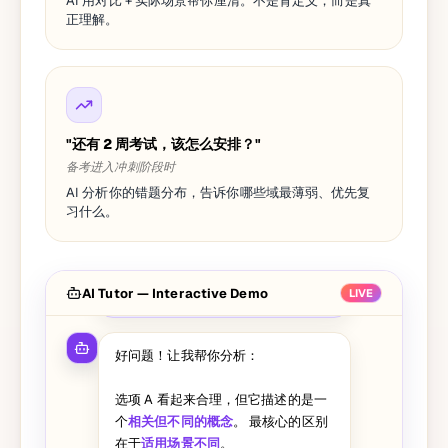
AI 用对比 + 实际场景帮你厘清。不是背定义，而是真
正理解。
"还有 2 周考试，该怎么安排？"
备考进入冲刺阶段时
AI 分析你的错题分布，告诉你哪些域最薄弱、优先复
习什么。
这道题我选了 A，但答案说是 C，能
AI Tutor — Interactive Demo
帮我分析一下为什么 A 不对吗？
LIVE
好问题！让我帮你分析：
选项 A 看起来合理，但它描述的是一
个
相关但不同的概念
。 最核心的区别
在于
适用场景不同
。