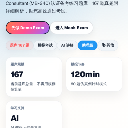
Consultant (MB-240) 认证备考练习题库，167 道真题附
详细解析，助您高效通过考试。
先做 Demo Exam
进入 Mock Exam
📚
其他
题库 167 题
模拟考试
AI 讲解
助理级
题库规模
模拟节奏
167
120min
当前题库总量，不再用模糊
60 题仿真倒计时模式
估算值
学习支持
AI
AI 解析 + 错题复盘