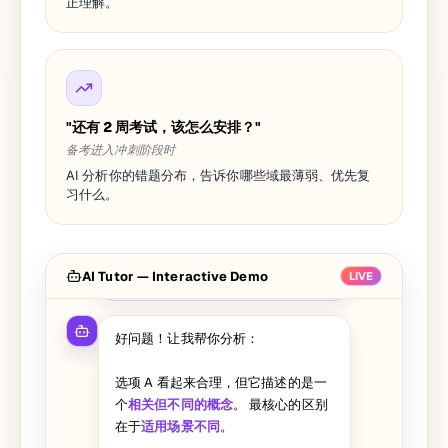
正理解。
"还有 2 周考试，该怎么安排？"
备考进入冲刺阶段时
AI 分析你的错题分布，告诉你哪些域最薄弱、优先复
习什么。
这道题我选了 A，但答案说是 C，能
AI Tutor — Interactive Demo
帮我分析一下为什么 A 不对吗？
LIVE
好问题！让我帮你分析：
选项 A 看起来合理，但它描述的是一
个
相关但不同的概念
。 最核心的区别
在于
适用场景不同
。