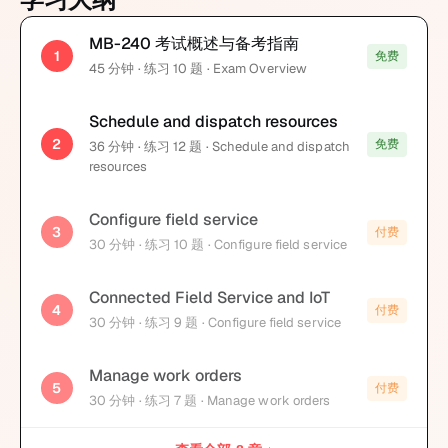
MB-240 考试概述与备考指南
1
免费
45
分钟
· 练习 10 题
· Exam Overview
Schedule and dispatch resources
2
免费
36
分钟
· 练习 12 题
· Schedule and dispatch
resources
Configure field service
3
付费
30
分钟
· 练习 10 题
· Configure field service
Connected Field Service and IoT
4
付费
30
分钟
· 练习 9 题
· Configure field service
Manage work orders
5
付费
30
分钟
· 练习 7 题
· Manage work orders