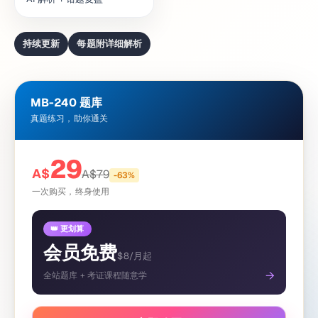
持续更新
每题附详细解析
MB-240 题库
真题练习，助你通关
29
A$
A$
79
-
63
%
一次购买，终身使用
👑 更划算
会员免费
$8/月起
→
全站题库 + 考证课程随意学