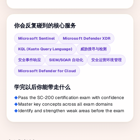
你会反复碰到的核心服务
Microsoft Sentinel
Microsoft Defender XDR
KQL (Kusto Query Language)
威胁搜寻与检测
安全事件响应
SIEM/SOAR 自动化
安全运营环境管理
Microsoft Defender for Cloud
学完以后你能带走什么
Pass the SC-200 certification exam with confidence
Master key concepts across all exam domains
Identify and strengthen weak areas before the exam