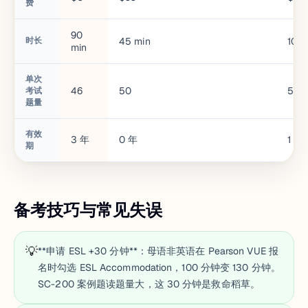
费
90
时长
45
min
100
min
单次
46
50
50
考试
题量
有效
3
年
0
年
1
年
期
备考技巧与常见失误
💡
**申请 ESL +30 分钟**：母语非英语在 Pearson VUE 报
名时勾选 ESL Accommodation，100 分钟变 130 分钟。
SC-200 案例题读题量大，这 30 分钟是救命稻草。