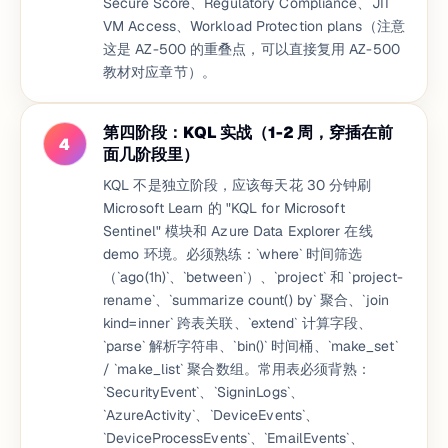
Secure Score、Regulatory Compliance、JIT
VM Access、Workload Protection plans（注意
这是 AZ-500 的重叠点，可以直接复用 AZ-500
教材对应章节）。
第四阶段：KQL 实战（1-2 周，穿插在前
4
面几阶段里）
KQL 不是独立阶段，应该每天花 30 分钟刷
Microsoft Learn 的 "KQL for Microsoft
Sentinel" 模块和 Azure Data Explorer 在线
demo 环境。必须熟练：`where` 时间筛选
（`ago(1h)`、`between`）、`project` 和 `project-
rename`、`summarize count() by` 聚合、`join
kind=inner` 跨表关联、`extend` 计算字段、
`parse` 解析字符串、`bin()` 时间桶、`make_set`
/ `make_list` 聚合数组。常用表必须背熟：
`SecurityEvent`、`SigninLogs`、
`AzureActivity`、`DeviceEvents`、
`DeviceProcessEvents`、`EmailEvents`、