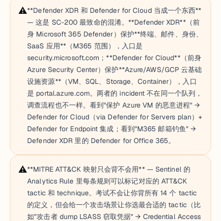
⚠️
**Defender XDR 和 Defender for Cloud 当成一个东西**
— 这是 SC-200 最致命的混淆。**Defender XDR**（前
身 Microsoft 365 Defender）保护**终端、邮件、身份、
SaaS 应用**（M365 范围），入口是
security.microsoft.com；**Defender for Cloud**（前身
Azure Security Center）保护**Azure/AWS/GCP 云基础
设施资源**（VM、SQL、Storage、Container），入口
是 portal.azure.com。两者的 incident 不在同一个队列，
调查流程也不一样。看到"保护 Azure VM 的恶意进程" →
Defender for Cloud（via Defender for Servers plan）+
Defender for Endpoint 集成；看到"M365 邮箱钓鱼" →
Defender XDR 里的 Defender for Office 365。
⚠️
**MITRE ATT&CK 映射只会背不会用** — Sentinel 的
Analytics Rule 里每条规则可以标记对应的 ATT&CK
tactic 和 technique。考试不会让你背所有 14 个 tactic
的定义，但会给一个攻击场景让你选最合适的 tactic（比
如"攻击者 dump LSASS 窃取凭据" → Credential Access