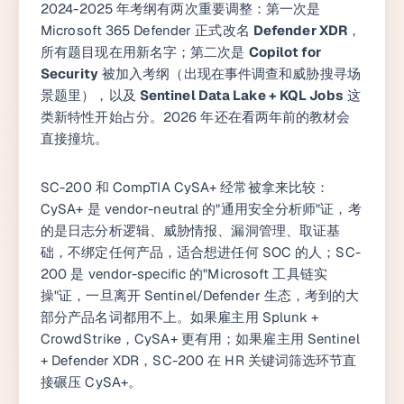
2024-2025 年考纲有两次重要调整：第一次是
Microsoft 365 Defender 正式改名
Defender XDR
，
所有题目现在用新名字；第二次是
Copilot for
Security
被加入考纲（出现在事件调查和威胁搜寻场
景题里），以及
Sentinel Data Lake + KQL Jobs
这
类新特性开始占分。2026 年还在看两年前的教材会
直接撞坑。
SC-200 和 CompTIA CySA+ 经常被拿来比较：
CySA+ 是 vendor-neutral 的"通用安全分析师"证，考
的是日志分析逻辑、威胁情报、漏洞管理、取证基
础，不绑定任何产品，适合想进任何 SOC 的人；SC-
200 是 vendor-specific 的"Microsoft 工具链实
操"证，一旦离开 Sentinel/Defender 生态，考到的大
部分产品名词都用不上。如果雇主用 Splunk +
CrowdStrike，CySA+ 更有用；如果雇主用 Sentinel
+ Defender XDR，SC-200 在 HR 关键词筛选环节直
接碾压 CySA+。