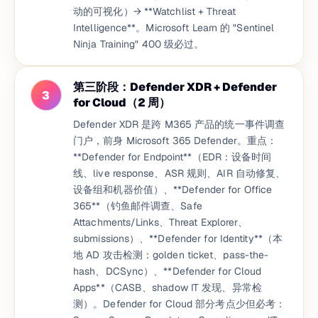
动的可视化）→ **Watchlist + Threat
Intelligence**。Microsoft Learn 的 "Sentinel
Ninja Training" 400 级必过。
第三阶段：Defender XDR + Defender
3
for Cloud（2 周）
Defender XDR 是跨 M365 产品的统一事件调查
门户，前身 Microsoft 365 Defender。重点：
**Defender for Endpoint**（EDR：设备时间
线、live response、ASR 规则、AIR 自动修复、
设备组和机器价值）、**Defender for Office
365**（钓鱼邮件调查、Safe
Attachments/Links、Threat Explorer、
submissions）、**Defender for Identity**（本
地 AD 攻击检测：golden ticket、pass-the-
hash、DCSync）、**Defender for Cloud
Apps**（CASB、shadow IT 发现、异常检
测）。Defender for Cloud 部分考点少但必考：