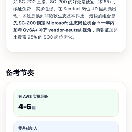
如 SC-200 直接。SC-200 的好处是便宜（$165）、
续证免费、实操性强、在 Sentinel 岗位 JD 里高频出
现；坏处是换到非微软生态基本作废。最稳的组合是
先 SC-200 锁定 Microsoft 生态岗位机会 → 一年内
加考 CySA+ 补齐 vendor-neutral 视角
，两张证加起
来覆盖 95% 的 SOC 岗位需求。
备考节奏
有 AWS 实操经验
4-6
周
零基础切入