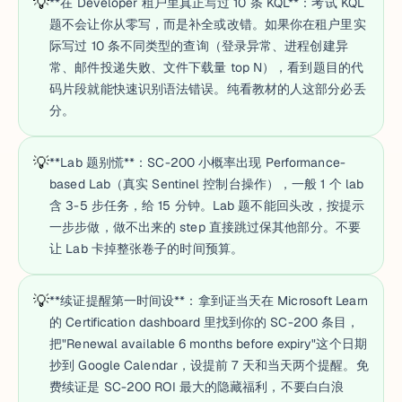
💡
**在 Developer 租户里真正写过 10 条 KQL**：考试 KQL
题不会让你从零写，而是补全或改错。如果你在租户里实
际写过 10 条不同类型的查询（登录异常、进程创建异
常、邮件投递失败、文件下载量 top N），看到题目的代
码片段就能快速识别语法错误。纯看教材的人这部分必丢
分。
💡
**Lab 题别慌**：SC-200 小概率出现 Performance-
based Lab（真实 Sentinel 控制台操作），一般 1 个 lab
含 3-5 步任务，给 15 分钟。Lab 题不能回头改，按提示
一步步做，做不出来的 step 直接跳过保其他部分。不要
让 Lab 卡掉整张卷子的时间预算。
💡
**续证提醒第一时间设**：拿到证当天在 Microsoft Learn
的 Certification dashboard 里找到你的 SC-200 条目，
把"Renewal available 6 months before expiry"这个日期
抄到 Google Calendar，设提前 7 天和当天两个提醒。免
费续证是 SC-200 ROI 最大的隐藏福利，不要白白浪