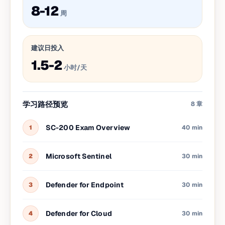
8-12
周
建议日投入
1.5-2
小时/天
学习路径预览
8
章
SC-200 Exam Overview
1
40 min
Microsoft Sentinel
2
30 min
Defender for Endpoint
3
30 min
Defender for Cloud
4
30 min