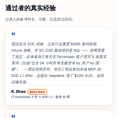
通过者的真实经验
过来人的备考时长、分数、以及踩过的坑。
我完全没 SOC 经验，之前只会重置 M365 密码和装
Intune 策略。学 SC-200 最崩溃的是 KQL —— 前两周看
了就忘，后来逼自己每天在 Developer 租户里写 5 条真实
查询（比如"过去 24 小时所有失败登录 by 用户 by 国
家"），一周后突然开窍。考完三周后拿到本地 MSP 的
SOC L1 offer，起薪比 helpdesk 涨了 $22K AUD，这张
证确实值。
K. Zhao
802/1000
IT Helpdesk 2 年 → SOC L1
· 备考 10 周