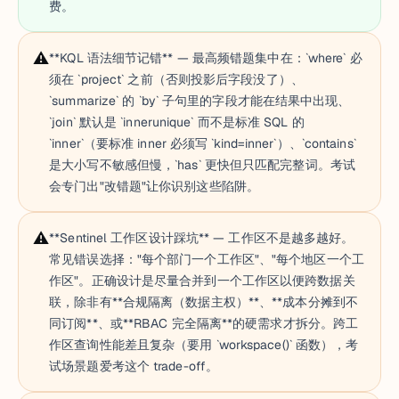
费。
⚠️
**KQL 语法细节记错** — 最高频错题集中在：`where` 必
须在 `project` 之前（否则投影后字段没了）、
`summarize` 的 `by` 子句里的字段才能在结果中出现、
`join` 默认是 `innerunique` 而不是标准 SQL 的
`inner`（要标准 inner 必须写 `kind=inner`）、`contains`
是大小写不敏感但慢，`has` 更快但只匹配完整词。考试
会专门出"改错题"让你识别这些陷阱。
⚠️
**Sentinel 工作区设计踩坑** — 工作区不是越多越好。
常见错误选择："每个部门一个工作区"、"每个地区一个工
作区"。正确设计是尽量合并到一个工作区以便跨数据关
联，除非有**合规隔离（数据主权）**、**成本分摊到不
同订阅**、或**RBAC 完全隔离**的硬需求才拆分。跨工
作区查询性能差且复杂（要用 `workspace()` 函数），考
试场景题爱考这个 trade-off。