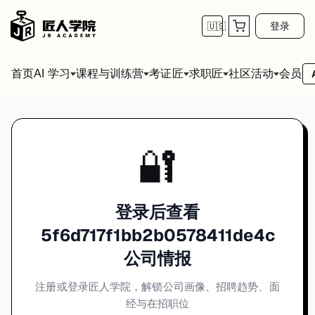
登录
🇺🇸
首页
会员
AI 学习
课程与训练营
考证匠
求职匠
社区活动
🔐
登录后查看
5f6d717f1bb2b0578411de4c
公司情报
注册或登录匠人学院，解锁公司画像、招聘趋势、面
经与在招职位