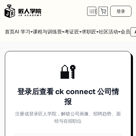
登录
🇺🇸
首页
会员
AI 学习
课程与训练营
考证匠
求职匠
社区活动
🔐
登录后查看 ck connect 公司情
报
注册或登录匠人学院，解锁公司画像、招聘趋势、面
经与在招职位