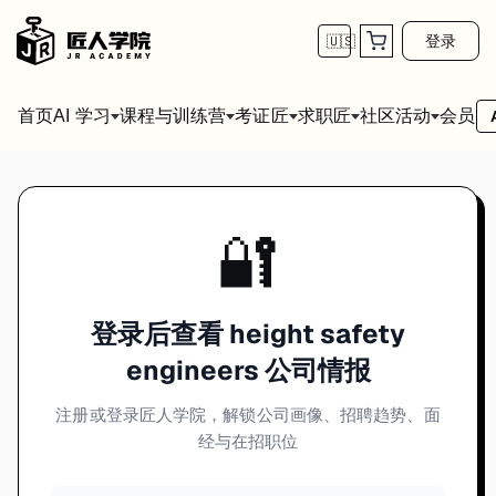
登录
🇺🇸
首页
会员
AI 学习
课程与训练营
考证匠
求职匠
社区活动
🔐
登录后查看 height safety
engineers 公司情报
注册或登录匠人学院，解锁公司画像、招聘趋势、面
经与在招职位