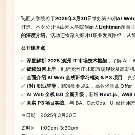
🚀匠人学院将于
2025年3月30日
举办第26期
AI W
打造。本次公开课由匠人学院创始人
Lightman
亲自
的深度介绍
。活动还将深入探讨IT职业发展路径，从
公开课亮点
✅
深度解析 2025 澳洲 IT 市场技术框架
，了解 AI 
✅
揭秘如何上岸
，剖析澳洲 IT 求职市场现状及高薪
✅
全面介绍 AI Web 全栈班学习框架 & P3 项目
，真
✅
1对1 职业辅导
，精准职业规划，高效求职拿 Offer
✅
AI Web 全栈 6.0 全新升级
，新增
Next.js、AWS
✅
真实 P3 项目实战
，与 BA、DevOps、UI 设计
📅日期：2025年3月30日
⏰时间：1:00pm-3:30pm