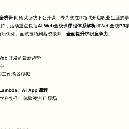
eb全栈班
阿德莱德线下公开课，专为想在IT领域开启职业生涯的
主持，活动重点包括
AI Web
全栈班
课程体系解析
和Web全栈
P3
简历优化、面试技巧到薪资谈判，
全面提升求职竞争力
。
+ Web 开发的最新趋势
机会
实工作场景模拟
 Lambda、AI App 课程
师跨学科协作，体验澳洲 IT 职场