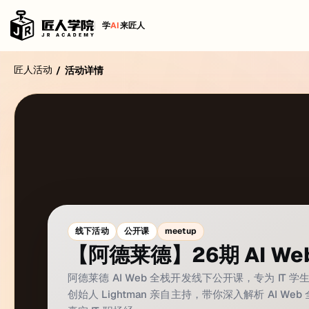
学
AI
来匠人
匠人活动
/
活动详情
线下活动
公开课
meetup
【阿德莱德】26期 AI 
阿德莱德 AI Web 全栈开发线下公开课，专为 IT
创始人 Lightman 亲自主持，带你深入解析 AI 