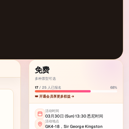
免费
多种票型可选
17
/
25
人已报名
68
%
👑 开通会员享更多权益 →
活动时间
03月30日 (Sun) 13:30
悉尼
时间
活动地点
GK4-18，Sir George Kingston