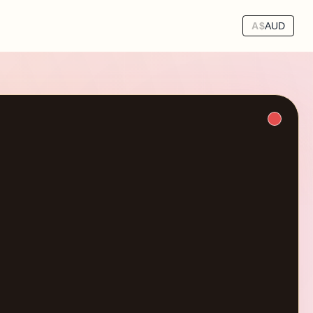
A$
AUD