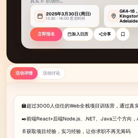
真实 IT 职场经…
GK4-18，
2025年3月30日
(周
日
)
Kingsto
13:30 - 16:00
悉尼
时间
Adelaid
立即报名
加入日历
分享
活动详情
活动讨论
🏫超过3000人信任的Web全栈项目训练营，通过真实
✒️前端React+后端Node.js、.NET、Java三个方向
📄获取项目经验，实习经验，让你求职不再无筹码