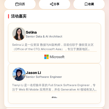
日历
分享
收藏
活动嘉宾
Selina
Senior Data & AI Architect
Selina Li 是一位资深 数据与AI架构师，目前任职于 微软亚太区
（Office of the CTO, Microsoft Asia），专注于澳新地区
（ANZ）的战略级数据与人工智能项目。她在金融、零售、咨询
和云计算等多个行业拥有超过10年的技术与管理经验，曾在 澳洲
联邦银行（CBA）、Officeworks、德勤（Deloitte） 等知名企
业担任核心职位。Selina 既有深厚的数据工程与AI技术背景，也
具备跨部门团队领导与大型数字化转型经验，能够将前沿技术与
Jason Li
企业实际紧密结合，为客户和学员提供落地价值。
Senior Software Engineer
Tianyi Li 是一名经验丰富的 Full Stack Software Engineer，专
注于 Web 和 Mobile 应用开发，并在 Generative AI 领域有深入
的研究和实践经验。他在过去四年里参与了 15+ 个商业项目，精
通前后端开发、云端架构及 DevOps 自动化。他具备扎实的技术
功底，并且在敏捷团队领导方面积累了丰富经验，确保项目高效
交付且符合最佳实践。他对 Generative AI 充满热情，擅长使用