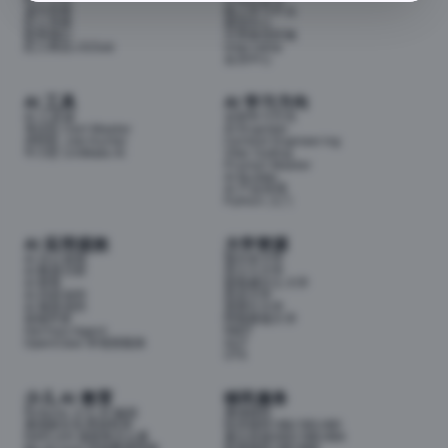
成为导师
线上学习平台
匠人导师
面试中心
联系我们
分享面试经验
匠人商店J3.Club
Internship
会员中心
AI 工具
AI 学习方向
AI 工具箱
全部学习方向
考证匠 Cert Master
AI Engineer
求职匠 Job Hunter
Context Engineering
牛小匠 UniMate AI
Vibe Coding
Prompt Master
AI Builder
AI 产品经理
Python 入门
AI 应用提效
大学资源
AI 办公提效
墨尔本大学
AI 数据分析
昆士兰大学
AI 财务
新南威尔士大学
AI 内容创作
悉尼大学
AI 视觉创作
莫那什大学
前端开发
阿德莱德大学
Hermes Agent
RMIT
OpenClaw 本地智能体
QUT
UTS
少儿 AI 教育
移民服务
Airbotix 少儿 AI 编程
澳洲移民
澳洲家长实用资料库
技术移民189/190/491
NAPLAN 成绩单怎么看
雇主担保482/186/494