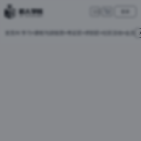
登录
🇺🇸
首页
会员
AI 学习
课程与训练营
考证匠
求职匠
社区活动