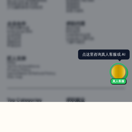
My School 学校数据指南
投资移民188/888
悉尼私校学费 2026
英国移民
少儿编程课程与训练营
美国移民
加拿大移民
企业合作
求职代理
P3职业孵化器
岗位代投
Enterprise (EN)
职位监控
企业培训
LinkedIn代运营
实习合作
LinkedIn人脉代加
招聘合作
了解P3项目
申请合作
点这里咨询真人客服或 AI
匠人支持
FAQs
Terms & Conditions
Privacy Policy
Cancellation & Refund Policy
Site map
真人客服
Top Categories
求职就业
Web全栈班
BA和产品经理实习
DevOps项目班
数据科学实习
数据工程全栈班
数据分析实习
数据分析项目班
Marketing实习
编程入门班
简历修改
Business Analyst实习
面试指导
算法集训营
导师指导VIP