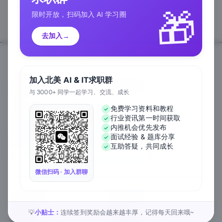
🎁
限时开放，扫码加入 AI 学习圈
去加入
→
加入北美 AI & IT求职群
与 3000+ 同学一起学习、交流、成长
Follow Us
免费学习资料和教程
行业资讯第一时间获取
We Accept
内推机会优先发布
面试经验 & 题库分享
互助答疑，共同成长
EN
微信扫码 · 加入群聊
关于公司
匠人资源
关于我们
工作内推
元宇宙课堂
匠人活动
小贴士：
连续签到奖励会越来越丰厚，记得每天回来哦~
💡
新闻资讯
1对1私教
匠人工作
行业白皮书