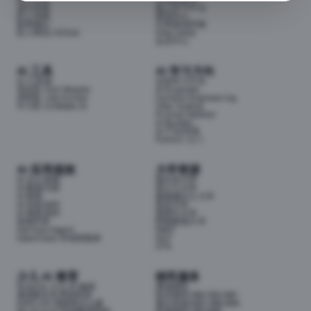
成为导师
线上学习平台
匠人导师
面试中心
联系我们
分享面试经验
匠人商店J3.Club
Internship
会员中心
AI 工具
AI 学习方向
AI 工具箱
全部学习方向
考证匠 Cert Master
AI Engineer
求职匠 Job Hunter
Context Engineering
牛小匠 UniMate AI
Vibe Coding
Prompt Master
AI Builder
AI 产品经理
Python 入门
AI 应用提效
大学资源
AI 办公提效
墨尔本大学
AI 数据分析
昆士兰大学
AI 财务
新南威尔士大学
AI 内容创作
悉尼大学
AI 视觉创作
莫那什大学
前端开发
阿德莱德大学
Hermes Agent
RMIT
OpenClaw 本地智能体
QUT
UTS
少儿 AI 教育
移民服务
Airbotix 少儿 AI 编程
澳洲移民
澳洲家长实用资料库
技术移民189/190/491
NAPLAN 成绩单怎么看
雇主担保482/186/494