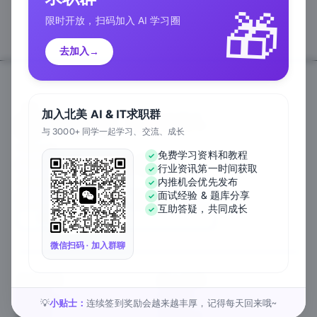
🎁
限时开放，扫码加入 AI 学习圈
去加入
→
加入北美 AI & IT求职群
与 3000+ 同学一起学习、交流、成长
Follow Us
免费学习资料和教程
行业资讯第一时间获取
We Accept
内推机会优先发布
面试经验 & 题库分享
互助答疑，共同成长
EN
微信扫码 · 加入群聊
关于公司
匠人资源
关于我们
工作内推
元宇宙课堂
匠人活动
小贴士：
连续签到奖励会越来越丰厚，记得每天回来哦~
💡
新闻资讯
1对1私教
匠人工作
行业白皮书