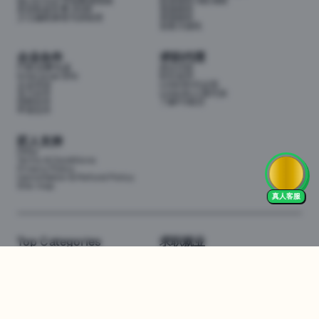
My School 学校数据指南
投资移民188/888
悉尼私校学费 2026
英国移民
少儿编程课程与训练营
美国移民
加拿大移民
企业合作
求职代理
P3职业孵化器
岗位代投
Enterprise (EN)
职位监控
企业培训
LinkedIn代运营
实习合作
LinkedIn人脉代加
招聘合作
了解P3项目
申请合作
匠人支持
FAQs
Terms & Conditions
Privacy Policy
Cancellation & Refund Policy
Site map
真人客服
Top Categories
求职就业
Web全栈班
BA和产品经理实习
DevOps项目班
数据科学实习
数据工程全栈班
数据分析实习
数据分析项目班
Marketing实习
编程入门班
简历修改
Business Analyst实习
面试指导
算法集训营
导师指导VIP