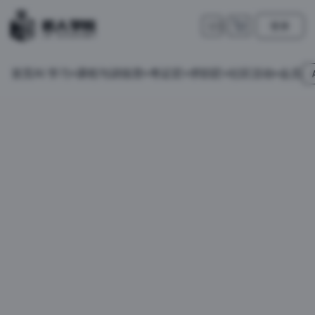
登录
🇺🇸
首页
会员
AI 学习
课程与训练营
考证匠
求职匠
社区活动