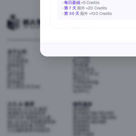
· 每日基础
+5 Credits
· 第 7 天
额外 +20 Credits
· 第 30 天
额外 +100 Credits
关于公司
匠人资源
关于我们
工作内推
元宇宙课堂
匠人活动
新闻资讯
1对1私教
匠人工作
行业白皮书
成为导师
线上学习平台
匠人导师
面试中心
联系我们
分享面试经验
匠人商店J3.Club
Internship
会员中心
少儿 AI 教育
移民服务
Airbotix 少儿 AI 编程
澳洲移民
澳洲家长实用资料库
技术移民189/190/491
NAPLAN 成绩单怎么看
雇主担保482/186/494
My School 学校数据指南
投资移民188/888
悉尼私校学费 2026
英国移民
少儿编程课程与训练营
美国移民
加拿大移民