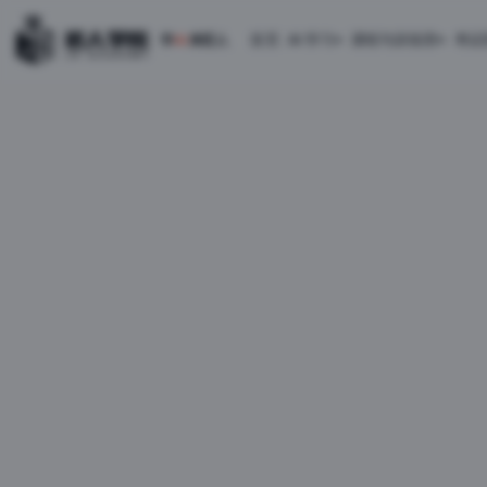
首页
AI 学习
课程与训练营
考证
学
AI
来匠人