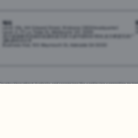
地址
Level 10b, 144 Edward Street, Brisbane CBD(Headquarter)
h
Level 2, 171 La Trobe St, Melbourne VIC 3000
0
四川省成都市武侯区桂溪街道天府大道中段500号D5东方希望天祥广
场B座45A13号
Business Hub, 155 Waymouth St, Adelaide SA 5000
untry throughout Australia and recognises the continuing connection to land
resent. Aboriginal and Torres Strait Islander peoples should be aware that th
，均受澳大利亚政府知识产权法的保护。严禁未经授权使用、销售、分发、复制或修
任何侵权行为都将受到法律追究。
查看用户协议