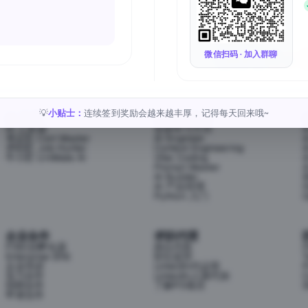
Follow Us
微信扫码 · 加入群聊
小贴士：
连续签到奖励会越来越丰厚，记得每天回来哦~
💡
AI 工具
AI 学习方向
AI 工具箱
全部学习方向
考证匠 Cert Master
AI Engineer
求职匠 Job Hunter
Context Engineering
牛小匠 UniMate AI
Vibe Coding
Prompt Master
AI Builder
AI 产品经理
H
Python 入门
企业合作
求职代理
P3职业孵化器
岗位代投
Enterprise (EN)
职位监控
T
企业培训
LinkedIn代运营
P
实习合作
LinkedIn人脉代加
C
招聘合作
了解P3项目
S
申请合作