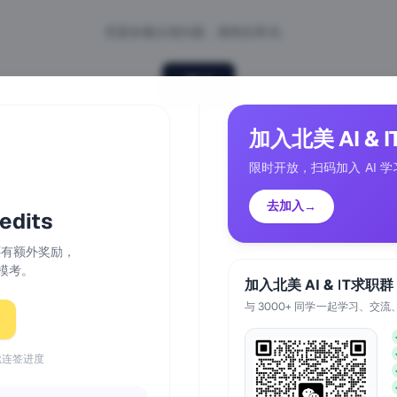
页面加载出现问题，请稍后再试。
重试
加入北美 AI & 
限时开放，扫码加入 AI 学
去加入
→
dits
天还有额外奖励，
模考。
加入北美 AI & IT求职群
与 3000+ 同学一起学习、交流
续连签进度