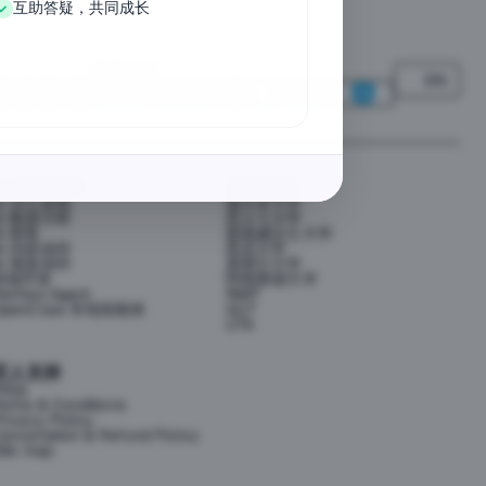
互助答疑，共同成长
We Accept
EN
AI 应用提效
大学资源
AI 办公提效
墨尔本大学
AI 数据分析
昆士兰大学
AI 财务
新南威尔士大学
AI 内容创作
悉尼大学
AI 视觉创作
莫那什大学
前端开发
阿德莱德大学
ermes Agent
RMIT
OpenClaw 本地智能体
QUT
UTS
匠人支持
FAQs
erms & Conditions
rivacy Policy
ancellation & Refund Policy
ite map