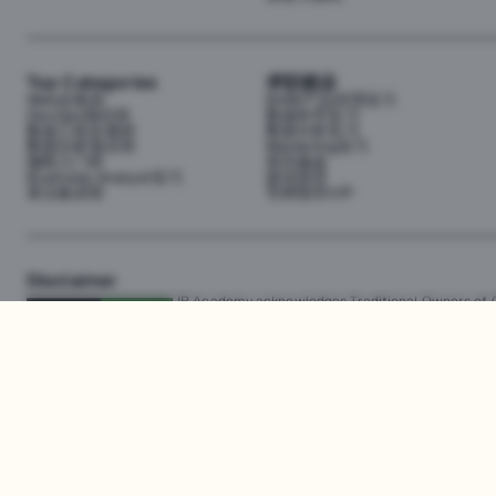
Top Categories
求职就业
Web全栈班
BA和产品经理实习
DevOps项目班
数据科学实习
数据工程全栈班
数据分析实习
数据分析项目班
Marketing实习
编程入门班
简历修改
Business Analyst实习
面试指导
算法集训营
导师指导VIP
Disclaimer
JR Academy acknowledges Traditional Owners of Co
Strait Islander cultures; and to Elders past and p
away.
匠人学院网站上的所有内容，包括课程材料、徽标和匠人学院网站上提供的信息
识产权。JR Academy Pty Ltd 保留所有权利，包括专利、商标和版权。