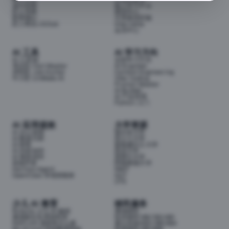
成为导师
线上学习平台
匠人导师
面试中心
联系我们
分享面试经验
匠人商店J3.Club
Internship
会员中心
AI 工具
AI 学习方向
AI 工具箱
全部学习方向
考证匠 Cert Master
AI Engineer
求职匠 Job Hunter
Context Engineering
牛小匠 UniMate AI
Vibe Coding
Prompt Master
AI Builder
AI 产品经理
Python 入门
AI 应用提效
大学资源
AI 办公提效
墨尔本大学
AI 数据分析
昆士兰大学
AI 财务
新南威尔士大学
AI 内容创作
悉尼大学
AI 视觉创作
莫那什大学
前端开发
阿德莱德大学
Hermes Agent
RMIT
OpenClaw 本地智能体
QUT
UTS
少儿 AI 教育
移民服务
Airbotix 少儿 AI 编程
澳洲移民
澳洲家长实用资料库
技术移民189/190/491
NAPLAN 成绩单怎么看
雇主担保482/186/494