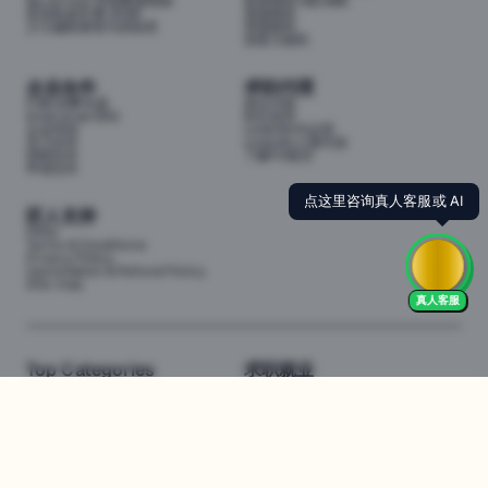
My School 学校数据指南
投资移民188/888
悉尼私校学费 2026
英国移民
少儿编程课程与训练营
美国移民
加拿大移民
企业合作
求职代理
P3职业孵化器
岗位代投
Enterprise (EN)
职位监控
企业培训
LinkedIn代运营
实习合作
LinkedIn人脉代加
招聘合作
了解P3项目
申请合作
点这里咨询真人客服或 AI
匠人支持
FAQs
Terms & Conditions
Privacy Policy
Cancellation & Refund Policy
Site map
真人客服
Top Categories
求职就业
Web全栈班
BA和产品经理实习
DevOps项目班
数据科学实习
数据工程全栈班
数据分析实习
数据分析项目班
Marketing实习
编程入门班
简历修改
Business Analyst实习
面试指导
算法集训营
导师指导VIP