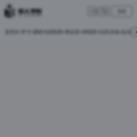
登录
🇺🇸
首页
会员
AI 学习
课程与训练营
考证匠
求职匠
社区活动