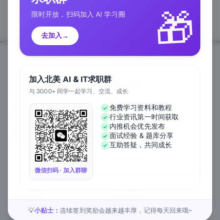
🎁
限时开放，扫码加入 AI 学习圈
去加入
→
加入北美 AI & IT求职群
与 3000+ 同学一起学习、交流、成长
Follow Us
免费学习资料和教程
行业资讯第一时间获取
We Accept
内推机会优先发布
面试经验 & 题库分享
互助答疑，共同成长
EN
微信扫码 · 加入群聊
关于公司
匠人资源
关于我们
工作内推
元宇宙课堂
匠人活动
小贴士：
连续签到奖励会越来越丰厚，记得每天回来哦~
💡
新闻资讯
1对1私教
匠人工作
行业白皮书