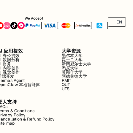
We Accept
EN
AI 应用提效
大学资源
AI 办公提效
墨尔本大学
AI 数据分析
昆士兰大学
AI 财务
新南威尔士大学
AI 内容创作
悉尼大学
AI 视觉创作
莫那什大学
前端开发
阿德莱德大学
ermes Agent
RMIT
OpenClaw 本地智能体
QUT
UTS
匠人支持
FAQs
erms & Conditions
rivacy Policy
ancellation & Refund Policy
ite map