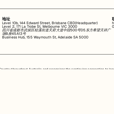
地址
Level 10b, 144 Edward Street, Brisbane CBD(Headquarter)
h
Level 2, 171 La Trobe St, Melbourne VIC 3000
0
四川省成都市武侯区桂溪街道天府大道中段500号D5东方希望天祥广
场B座45A13号
Business Hub, 155 Waymouth St, Adelaide SA 5000
untry throughout Australia and recognises the continuing connection to land
resent. Aboriginal and Torres Strait Islander peoples should be aware that th
，均受澳大利亚政府知识产权法的保护。严禁未经授权使用、销售、分发、复制或修
任何侵权行为都将受到法律追究。
查看用户协议