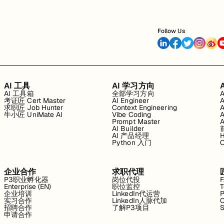
Follow Us
AI 工具
AI 学习方向
AI 工具箱
全部学习方向
考证匠 Cert Master
AI Engineer
求职匠 Job Hunter
Context Engineering
牛小匠 UniMate AI
Vibe Coding
Prompt Master
AI Builder
AI 产品经理
H
Python 入门
企业合作
求职代理
P3职业孵化器
岗位代投
Enterprise (EN)
职位监控
T
企业培训
LinkedIn代运营
P
实习合作
LinkedIn人脉代加
C
招聘合作
了解P3项目
S
申请合作