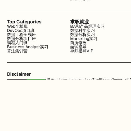
Top Categories
求职就业
Web全栈班
BA和产品经理实习
DevOps项目班
数据科学实习
数据工程全栈班
数据分析实习
数据分析项目班
Marketing实习
编程入门班
简历修改
Business Analyst实习
面试指导
算法集训营
导师指导VIP
Disclaimer
JR Academy acknowledges Traditional Owners of Co
Strait Islander cultures; and to Elders past and p
away.
匠人学院网站上的所有内容，包括课程材料、徽标和匠人学院网站上提供的信息
识产权。JR Academy Pty Ltd 保留所有权利，包括专利、商标和版权。