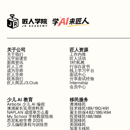
关于公司
匠人资源
关于我们
工作内推
元宇宙课堂
匠人活动
新闻资讯
1对1私教
匠人工作
行业白皮书
成为导师
线上学习平台
匠人导师
面试中心
联系我们
分享面试经验
匠人商店J3.Club
Internship
会员中心
少儿 AI 教育
移民服务
Airbotix 少儿 AI 编程
澳洲移民
澳洲家长实用资料库
技术移民189/190/491
NAPLAN 成绩单怎么看
雇主担保482/186/494
My School 学校数据指南
投资移民188/888
悉尼私校学费 2026
英国移民
少儿编程课程与训练营
美国移民
加拿大移民