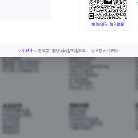
Follow Us
微信扫码 · 加入群聊
小贴士：
连续签到奖励会越来越丰厚，记得每天回来哦~
💡
AI 工具
AI 学习方向
AI 工具箱
全部学习方向
考证匠 Cert Master
AI Engineer
求职匠 Job Hunter
Context Engineering
牛小匠 UniMate AI
Vibe Coding
Prompt Master
AI Builder
AI 产品经理
H
Python 入门
企业合作
求职代理
P3职业孵化器
岗位代投
Enterprise (EN)
职位监控
T
企业培训
LinkedIn代运营
P
实习合作
LinkedIn人脉代加
C
招聘合作
了解P3项目
S
申请合作