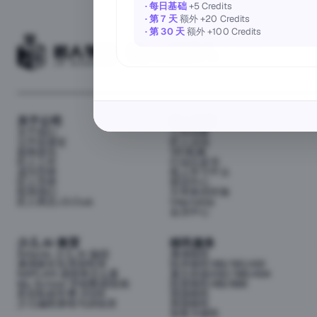
· 每日基础
+5 Credits
· 第 7 天
额外 +20 Credits
· 第 30 天
额外 +100 Credits
关于公司
匠人资源
关于我们
工作内推
元宇宙课堂
匠人活动
新闻资讯
1对1私教
匠人工作
行业白皮书
成为导师
线上学习平台
匠人导师
面试中心
联系我们
分享面试经验
匠人商店J3.Club
Internship
会员中心
少儿 AI 教育
移民服务
Airbotix 少儿 AI 编程
澳洲移民
澳洲家长实用资料库
技术移民189/190/491
NAPLAN 成绩单怎么看
雇主担保482/186/494
My School 学校数据指南
投资移民188/888
悉尼私校学费 2026
英国移民
少儿编程课程与训练营
美国移民
加拿大移民