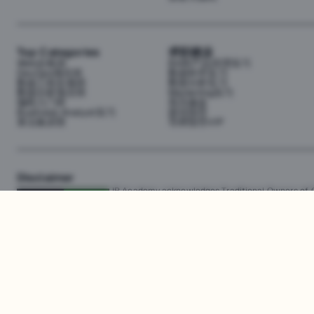
Top Categories
求职就业
Web全栈班
BA和产品经理实习
DevOps项目班
数据科学实习
数据工程全栈班
数据分析实习
数据分析项目班
Marketing实习
编程入门班
简历修改
Business Analyst实习
面试指导
算法集训营
导师指导VIP
Disclaimer
JR Academy acknowledges Traditional Owners of Co
Strait Islander cultures; and to Elders past and p
away.
匠人学院网站上的所有内容，包括课程材料、徽标和匠人学院网站上提供的信息
识产权。JR Academy Pty Ltd 保留所有权利，包括专利、商标和版权。