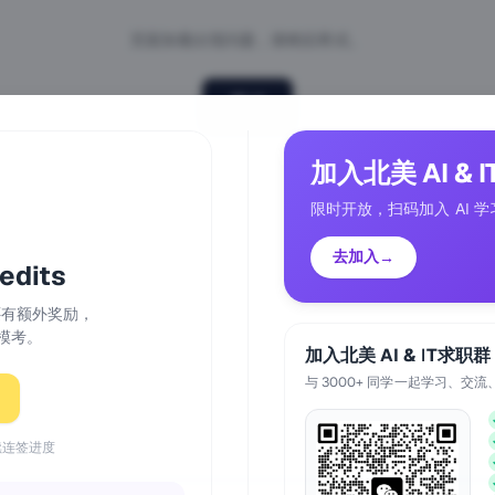
页面加载出现问题，请稍后再试。
重试
加入北美 AI & 
限时开放，扫码加入 AI 学
去加入
→
dits
天还有额外奖励，
模考。
加入北美 AI & IT求职群
与 3000+ 同学一起学习、交流
续连签进度