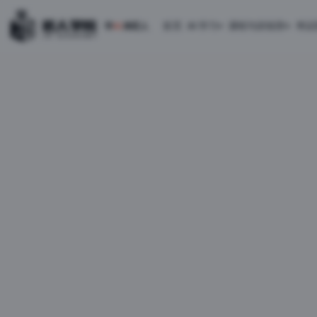
首页
AI 学习
课程与训练营
考证
学
AI
来匠人