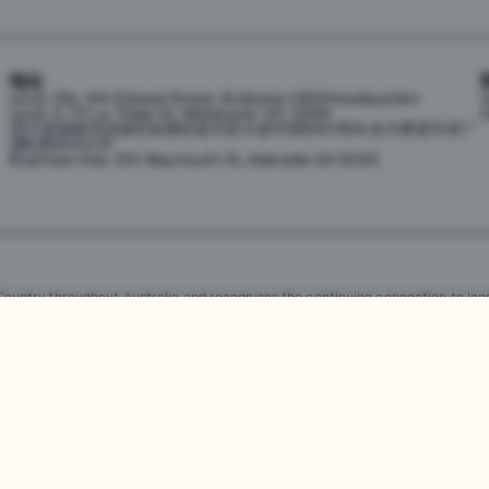
地址
Level 10b, 144 Edward Street, Brisbane CBD(Headquarter)
h
Level 2, 171 La Trobe St, Melbourne VIC 3000
0
四川省成都市武侯区桂溪街道天府大道中段500号D5东方希望天祥广
场B座45A13号
Business Hub, 155 Waymouth St, Adelaide SA 5000
untry throughout Australia and recognises the continuing connection to land
resent. Aboriginal and Torres Strait Islander peoples should be aware that th
，均受澳大利亚政府知识产权法的保护。严禁未经授权使用、销售、分发、复制或修
任何侵权行为都将受到法律追究。
查看用户协议