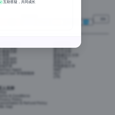
互助答疑，共同成长
We Accept
EN
AI 应用提效
大学资源
AI 办公提效
墨尔本大学
AI 数据分析
昆士兰大学
AI 财务
新南威尔士大学
AI 内容创作
悉尼大学
AI 视觉创作
莫那什大学
前端开发
阿德莱德大学
ermes Agent
RMIT
OpenClaw 本地智能体
QUT
UTS
匠人支持
FAQs
erms & Conditions
rivacy Policy
ancellation & Refund Policy
ite map