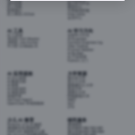
成为导师
线上学习平台
匠人导师
面试中心
联系我们
分享面试经验
匠人商店J3.Club
Internship
会员中心
AI 工具
AI 学习方向
AI 工具箱
全部学习方向
考证匠 Cert Master
AI Engineer
求职匠 Job Hunter
Context Engineering
牛小匠 UniMate AI
Vibe Coding
Prompt Master
AI Builder
AI 产品经理
Python 入门
AI 应用提效
大学资源
AI 办公提效
墨尔本大学
AI 数据分析
昆士兰大学
AI 财务
新南威尔士大学
AI 内容创作
悉尼大学
AI 视觉创作
莫那什大学
前端开发
阿德莱德大学
Hermes Agent
RMIT
OpenClaw 本地智能体
QUT
UTS
少儿 AI 教育
移民服务
Airbotix 少儿 AI 编程
澳洲移民
澳洲家长实用资料库
技术移民189/190/491
NAPLAN 成绩单怎么看
雇主担保482/186/494