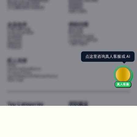
My School 学校数据指南
投资移民188/888
悉尼私校学费 2026
英国移民
少儿编程课程与训练营
美国移民
加拿大移民
企业合作
求职代理
P3职业孵化器
岗位代投
Enterprise (EN)
职位监控
企业培训
LinkedIn代运营
实习合作
LinkedIn人脉代加
招聘合作
了解P3项目
申请合作
点这里咨询真人客服或 AI
匠人支持
FAQs
Terms & Conditions
Privacy Policy
Cancellation & Refund Policy
Site map
真人客服
Top Categories
求职就业
Web全栈班
BA和产品经理实习
DevOps项目班
数据科学实习
数据工程全栈班
数据分析实习
数据分析项目班
Marketing实习
编程入门班
简历修改
Business Analyst实习
面试指导
算法集训营
导师指导VIP