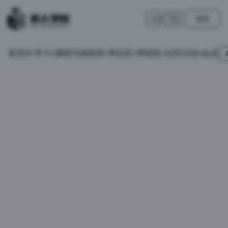
登录
🇺🇸
首页
会员
AI 学习
课程与训练营
考证匠
求职匠
社区活动