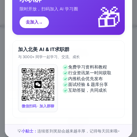
🎁
限时开放，扫码加入 AI 学习圈
去加入
→
加入北美 AI & IT求职群
与 3000+ 同学一起学习、交流、成长
Follow Us
免费学习资料和教程
行业资讯第一时间获取
We Accept
内推机会优先发布
面试经验 & 题库分享
互助答疑，共同成长
EN
微信扫码 · 加入群聊
关于公司
匠人资源
关于我们
工作内推
元宇宙课堂
匠人活动
小贴士：
连续签到奖励会越来越丰厚，记得每天回来哦~
💡
新闻资讯
1对1私教
匠人工作
行业白皮书