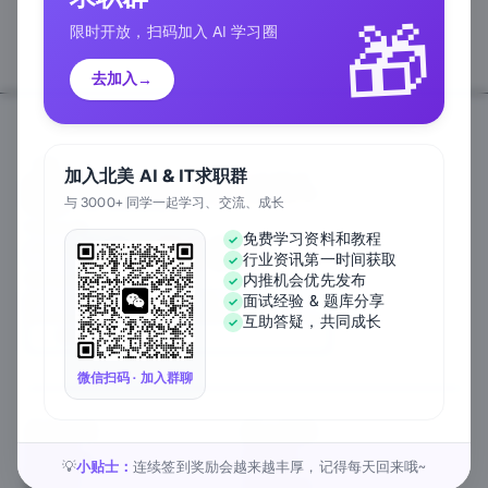
🎁
限时开放，扫码加入 AI 学习圈
去加入
→
加入北美 AI & IT求职群
与 3000+ 同学一起学习、交流、成长
Follow Us
免费学习资料和教程
行业资讯第一时间获取
We Accept
内推机会优先发布
面试经验 & 题库分享
互助答疑，共同成长
EN
微信扫码 · 加入群聊
关于公司
匠人资源
关于我们
工作内推
元宇宙课堂
匠人活动
小贴士：
连续签到奖励会越来越丰厚，记得每天回来哦~
💡
新闻资讯
1对1私教
匠人工作
行业白皮书