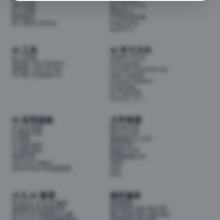
成为导师
线上学习平台
匠人导师
面试中心
联系我们
分享面试经验
匠人商店J3.Club
Internship
会员中心
AI 工具
AI 学习方向
AI 工具箱
全部学习方向
考证匠 Cert Master
AI Engineer
求职匠 Job Hunter
Context Engineering
牛小匠 UniMate AI
Vibe Coding
Prompt Master
AI Builder
AI 产品经理
Python 入门
AI 应用提效
大学资源
AI 办公提效
墨尔本大学
AI 数据分析
昆士兰大学
AI 财务
新南威尔士大学
AI 内容创作
悉尼大学
AI 视觉创作
莫那什大学
前端开发
阿德莱德大学
Hermes Agent
RMIT
OpenClaw 本地智能体
QUT
UTS
少儿 AI 教育
移民服务
Airbotix 少儿 AI 编程
澳洲移民
澳洲家长实用资料库
技术移民189/190/491
NAPLAN 成绩单怎么看
雇主担保482/186/494