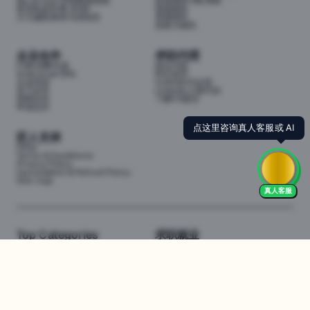
My School 学校数据指南
投资移民188/888
悉尼私校学费 2026
英国移民
少儿编程课程与训练营
美国移民
加拿大移民
企业合作
求职代理
P3职业孵化器
岗位代投
Enterprise (EN)
职位监控
企业培训
LinkedIn代运营
实习合作
LinkedIn人脉代加
招聘合作
了解P3项目
申请合作
点这里咨询真人客服或 AI
匠人支持
FAQs
Terms & Conditions
Privacy Policy
Cancellation & Refund Policy
Site map
真人客服
Top Categories
求职就业
Web全栈班
BA和产品经理实习
DevOps项目班
数据科学实习
数据工程全栈班
数据分析实习
数据分析项目班
Marketing实习
编程入门班
简历修改
Business Analyst实习
面试指导
算法集训营
导师指导VIP