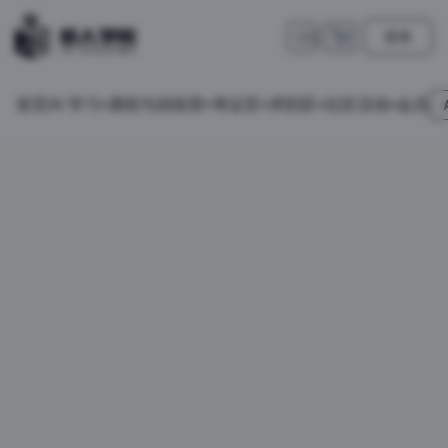
登录
🇺🇸
首页
会员
AI 学习
课程与训练营
考证匠
求职匠
社区活动