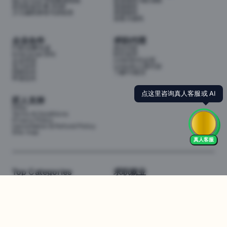
My School 学校数据指南
投资移民188/888
悉尼私校学费 2026
英国移民
少儿编程课程与训练营
美国移民
加拿大移民
企业合作
求职代理
P3职业孵化器
岗位代投
Enterprise (EN)
职位监控
企业培训
LinkedIn代运营
实习合作
LinkedIn人脉代加
招聘合作
了解P3项目
申请合作
点这里咨询真人客服或 AI
匠人支持
FAQs
Terms & Conditions
Privacy Policy
Cancellation & Refund Policy
Site map
真人客服
Top Categories
求职就业
Web全栈班
BA和产品经理实习
DevOps项目班
数据科学实习
数据工程全栈班
数据分析实习
数据分析项目班
Marketing实习
编程入门班
简历修改
Business Analyst实习
面试指导
算法集训营
导师指导VIP