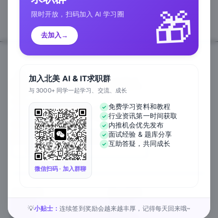
🎁
限时开放，扫码加入 AI 学习圈
去加入
→
加入北美 AI & IT求职群
与 3000+ 同学一起学习、交流、成长
Follow Us
免费学习资料和教程
行业资讯第一时间获取
We Accept
内推机会优先发布
面试经验 & 题库分享
互助答疑，共同成长
EN
微信扫码 · 加入群聊
关于公司
匠人资源
关于我们
工作内推
元宇宙课堂
匠人活动
小贴士：
连续签到奖励会越来越丰厚，记得每天回来哦~
💡
新闻资讯
1对1私教
匠人工作
行业白皮书