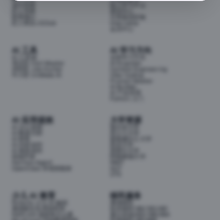
成为导师
线上学习平台
匠人导师
面试中心
联系我们
分享面试经验
匠人商店J3.Club
Internship
会员中心
AI 工具
AI 学习方向
AI 工具箱
全部学习方向
考证匠 Cert Master
AI Engineer
求职匠 Job Hunter
Context Engineering
牛小匠 UniMate AI
Vibe Coding
Prompt Master
AI Builder
AI 产品经理
Python 入门
AI 应用提效
大学资源
AI 办公提效
墨尔本大学
AI 数据分析
昆士兰大学
AI 财务
新南威尔士大学
AI 内容创作
悉尼大学
AI 视觉创作
莫那什大学
前端开发
阿德莱德大学
Hermes Agent
RMIT
OpenClaw 本地智能体
QUT
UTS
少儿 AI 教育
移民服务
Airbotix 少儿 AI 编程
澳洲移民
澳洲家长实用资料库
技术移民189/190/491
NAPLAN 成绩单怎么看
雇主担保482/186/494