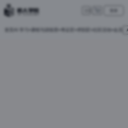
登录
🇺🇸
首页
会员
AI 学习
课程与训练营
考证匠
求职匠
社区活动