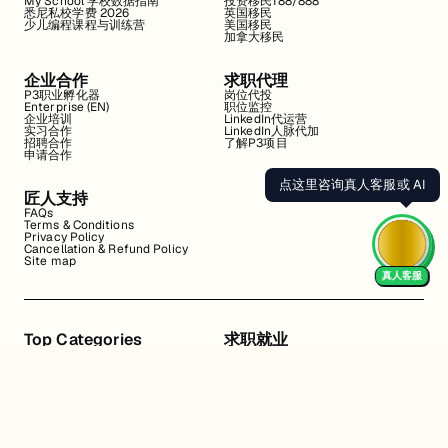
My School 学校数据指南
投资移民188/888
悉尼私校学费 2026
英国移民
少儿编程课程与训练营
美国移民
加拿大移民
企业合作
求职代理
P3职业孵化器
岗位代投
Enterprise (EN)
职位监控
企业培训
LinkedIn代运营
实习合作
LinkedIn人脉代加
招聘合作
了解P3项目
申请合作
点这里咨询真人客服或 AI
匠人支持
FAQs
Terms & Conditions
Privacy Policy
Cancellation & Refund Policy
Site map
真人客服
Top Categories
求职就业
Web全栈班
BA和产品经理实习
DevOps项目班
数据科学实习
数据工程全栈班
数据分析实习
数据分析项目班
Marketing实习
编程入门班
简历修改
Business Analyst实习
面试指导
算法集训营
导师指导VIP