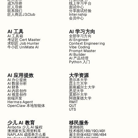
成为导师
线上学习平台
匠人导师
面试中心
联系我们
分享面试经验
匠人商店J3.Club
Internship
会员中心
AI 工具
AI 学习方向
AI 工具箱
全部学习方向
考证匠 Cert Master
AI Engineer
求职匠 Job Hunter
Context Engineering
牛小匠 UniMate AI
Vibe Coding
Prompt Master
AI Builder
AI 产品经理
Python 入门
AI 应用提效
大学资源
AI 办公提效
墨尔本大学
AI 数据分析
昆士兰大学
AI 财务
新南威尔士大学
AI 内容创作
悉尼大学
AI 视觉创作
莫那什大学
前端开发
阿德莱德大学
Hermes Agent
RMIT
OpenClaw 本地智能体
QUT
UTS
少儿 AI 教育
移民服务
Airbotix 少儿 AI 编程
澳洲移民
澳洲家长实用资料库
技术移民189/190/491
NAPLAN 成绩单怎么看
雇主担保482/186/494