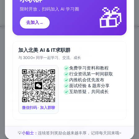
🎁
限时开放，扫码加入 AI 学习圈
去加入
→
加入北美 AI & IT求职群
与 3000+ 同学一起学习、交流、成长
Follow Us
免费学习资料和教程
行业资讯第一时间获取
We Accept
内推机会优先发布
面试经验 & 题库分享
互助答疑，共同成长
EN
微信扫码 · 加入群聊
关于公司
匠人资源
关于我们
工作内推
元宇宙课堂
匠人活动
小贴士：
连续签到奖励会越来越丰厚，记得每天回来哦~
💡
新闻资讯
1对1私教
匠人工作
行业白皮书