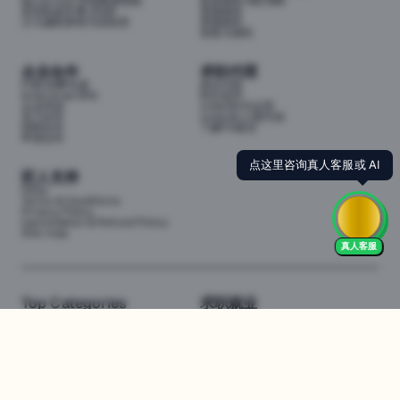
My School 学校数据指南
投资移民188/888
悉尼私校学费 2026
英国移民
少儿编程课程与训练营
美国移民
加拿大移民
企业合作
求职代理
P3职业孵化器
岗位代投
Enterprise (EN)
职位监控
企业培训
LinkedIn代运营
实习合作
LinkedIn人脉代加
招聘合作
了解P3项目
申请合作
点这里咨询真人客服或 AI
匠人支持
FAQs
Terms & Conditions
Privacy Policy
Cancellation & Refund Policy
Site map
真人客服
Top Categories
求职就业
Web全栈班
BA和产品经理实习
DevOps项目班
数据科学实习
数据工程全栈班
数据分析实习
数据分析项目班
Marketing实习
编程入门班
简历修改
Business Analyst实习
面试指导
算法集训营
导师指导VIP