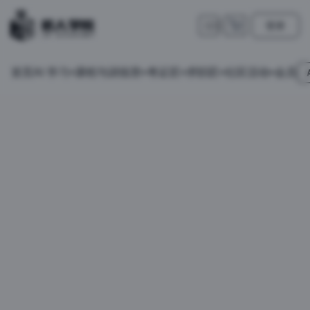
登录
🇺🇸
首页
会员
AI 学习
课程与训练营
考证匠
求职匠
社区活动