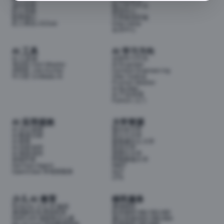
成为导师
线上学习平台
匠人导师
面试中心
联系我们
分享面试经验
匠人商店J3.Club
Internship
会员中心
AI 工具
AI 学习方向
AI 工具箱
全部学习方向
考证匠 Cert Master
AI Engineer
求职匠 Job Hunter
Context Engineering
牛小匠 UniMate AI
Vibe Coding
Prompt Master
AI Builder
AI 产品经理
Python 入门
AI 应用提效
大学资源
AI 办公提效
墨尔本大学
AI 数据分析
昆士兰大学
AI 财务
新南威尔士大学
AI 内容创作
悉尼大学
AI 视觉创作
莫那什大学
前端开发
阿德莱德大学
Hermes Agent
RMIT
OpenClaw 本地智能体
QUT
UTS
少儿 AI 教育
移民服务
Airbotix 少儿 AI 编程
澳洲移民
澳洲家长实用资料库
技术移民189/190/491
NAPLAN 成绩单怎么看
雇主担保482/186/494