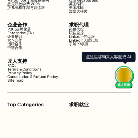
My School 学校数据指南
投资移民188/888
悉尼私校学费 2026
英国移民
少儿编程课程与训练营
美国移民
加拿大移民
企业合作
求职代理
P3职业孵化器
岗位代投
Enterprise (EN)
职位监控
企业培训
LinkedIn代运营
实习合作
LinkedIn人脉代加
招聘合作
了解P3项目
申请合作
点这里咨询真人客服或 AI
匠人支持
FAQs
Terms & Conditions
Privacy Policy
Cancellation & Refund Policy
Site map
真人客服
Top Categories
求职就业
Web全栈班
BA和产品经理实习
DevOps项目班
数据科学实习
数据工程全栈班
数据分析实习
数据分析项目班
Marketing实习
编程入门班
简历修改
Business Analyst实习
面试指导
算法集训营
导师指导VIP