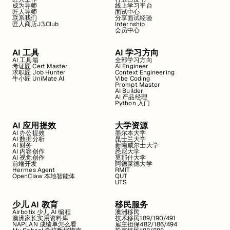
成为导师
线上学习平台
匠人导师
面试中心
联系我们
分享面试经验
匠人商店J3.Club
Internship
会员中心
AI 工具
AI 学习方向
AI 工具箱
全部学习方向
考证匠 Cert Master
AI Engineer
求职匠 Job Hunter
Context Engineering
牛小匠 UniMate AI
Vibe Coding
Prompt Master
AI Builder
AI 产品经理
Python 入门
AI 应用提效
大学资源
AI 办公提效
墨尔本大学
AI 数据分析
昆士兰大学
AI 财务
新南威尔士大学
AI 内容创作
悉尼大学
AI 视觉创作
莫那什大学
前端开发
阿德莱德大学
Hermes Agent
RMIT
OpenClaw 本地智能体
QUT
UTS
少儿 AI 教育
移民服务
Airbotix 少儿 AI 编程
澳洲移民
澳洲家长实用资料库
技术移民189/190/491
NAPLAN 成绩单怎么看
雇主担保482/186/494