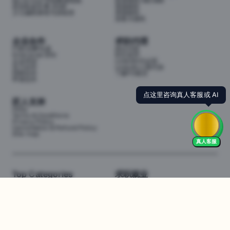
My School 学校数据指南
投资移民188/888
悉尼私校学费 2026
英国移民
少儿编程课程与训练营
美国移民
加拿大移民
企业合作
求职代理
P3职业孵化器
岗位代投
Enterprise (EN)
职位监控
企业培训
LinkedIn代运营
实习合作
LinkedIn人脉代加
招聘合作
了解P3项目
申请合作
点这里咨询真人客服或 AI
匠人支持
FAQs
Terms & Conditions
Privacy Policy
Cancellation & Refund Policy
Site map
真人客服
Top Categories
求职就业
Web全栈班
BA和产品经理实习
DevOps项目班
数据科学实习
数据工程全栈班
数据分析实习
数据分析项目班
Marketing实习
编程入门班
简历修改
Business Analyst实习
面试指导
算法集训营
导师指导VIP