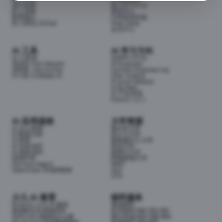
成为导师
线上学习平台
匠人导师
面试中心
联系我们
分享面试经验
匠人商店J3.Club
Internship
会员中心
AI 工具
AI 学习方向
AI 工具箱
全部学习方向
考证匠 Cert Master
AI Engineer
求职匠 Job Hunter
Context Engineering
牛小匠 UniMate AI
Vibe Coding
Prompt Master
AI Builder
AI 产品经理
Python 入门
AI 应用提效
大学资源
AI 办公提效
墨尔本大学
AI 数据分析
昆士兰大学
AI 财务
新南威尔士大学
AI 内容创作
悉尼大学
AI 视觉创作
莫那什大学
前端开发
阿德莱德大学
Hermes Agent
RMIT
OpenClaw 本地智能体
QUT
UTS
少儿 AI 教育
移民服务
Airbotix 少儿 AI 编程
澳洲移民
澳洲家长实用资料库
技术移民189/190/491
NAPLAN 成绩单怎么看
雇主担保482/186/494