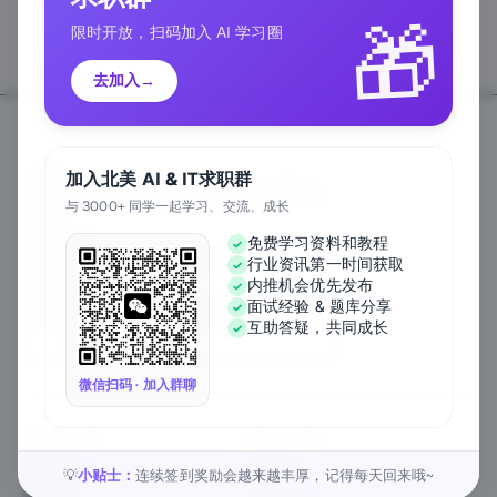
🎁
限时开放，扫码加入 AI 学习圈
去加入
→
加入北美 AI & IT求职群
与 3000+ 同学一起学习、交流、成长
Follow Us
免费学习资料和教程
行业资讯第一时间获取
We Accept
内推机会优先发布
面试经验 & 题库分享
互助答疑，共同成长
EN
微信扫码 · 加入群聊
关于公司
匠人资源
关于我们
工作内推
元宇宙课堂
匠人活动
小贴士：
连续签到奖励会越来越丰厚，记得每天回来哦~
💡
新闻资讯
1对1私教
匠人工作
行业白皮书