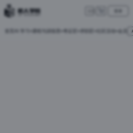
登录
🇺🇸
首页
会员
AI 学习
课程与训练营
考证匠
求职匠
社区活动