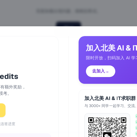
页面加载出现问题，请稍后再试。
重试
加入北美 AI & 
限时开放，扫码加入 AI 学
去加入
→
dits
天还有额外奖励，
模考。
加入北美 AI & IT求职群
与 3000+ 同学一起学习、交流
续连签进度