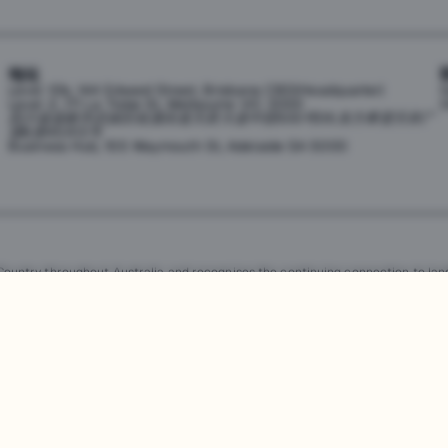
地址
Level 10b, 144 Edward Street, Brisbane CBD(Headquarter)
h
Level 2, 171 La Trobe St, Melbourne VIC 3000
0
四川省成都市武侯区桂溪街道天府大道中段500号D5东方希望天祥广
场B座45A13号
Business Hub, 155 Waymouth St, Adelaide SA 5000
untry throughout Australia and recognises the continuing connection to land
resent. Aboriginal and Torres Strait Islander peoples should be aware that th
，均受澳大利亚政府知识产权法的保护。严禁未经授权使用、销售、分发、复制或修
任何侵权行为都将受到法律追究。
查看用户协议