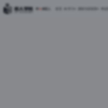
首页
AI 学习
课程与训练营
考证
学
AI
来匠人