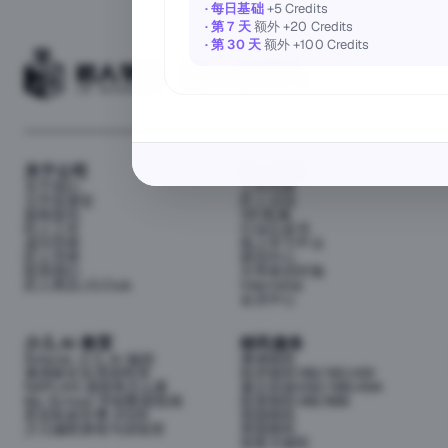
· 每日基础
+5 Credits
· 第 7 天
额外 +20 Credits
· 第 30 天
额外 +100 Credits
关于公司
匠人资源
关于我们
工作内推
元宇宙课堂
匠人活动
新闻资讯
1对1私教
匠人工作
行业白皮书
成为导师
线上学习平台
匠人导师
面试中心
联系我们
分享面试经验
匠人商店J3.Club
Internship
会员中心
少儿 AI 教育
移民服务
Airbotix 少儿 AI 编程
澳洲移民
澳洲家长实用资料库
技术移民189/190/491
NAPLAN 成绩单怎么看
雇主担保482/186/494
My School 学校数据指南
投资移民188/888
悉尼私校学费 2026
英国移民
少儿编程课程与训练营
美国移民
加拿大移民