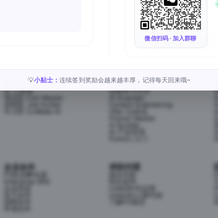
Follow Us
微信扫码 · 加入群聊
小贴士：
连续签到奖励会越来越丰厚，记得每天回来哦~
💡
AI 工具
AI 学习方向
AI 工具箱
全部学习方向
考证匠 Cert Master
AI Engineer
求职匠 Job Hunter
Context Engineering
牛小匠 UniMate AI
Vibe Coding
Prompt Master
AI Builder
AI 产品经理
H
Python 入门
企业合作
求职代理
P3职业孵化器
岗位代投
Enterprise (EN)
职位监控
T
企业培训
LinkedIn代运营
P
实习合作
LinkedIn人脉代加
C
招聘合作
了解P3项目
S
申请合作