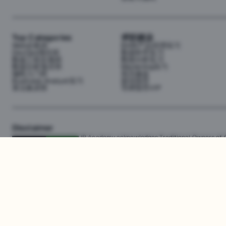
Top Categories
求职就业
Web全栈班
BA和产品经理实习
DevOps项目班
数据科学实习
数据工程全栈班
数据分析实习
数据分析项目班
Marketing实习
编程入门班
简历修改
Business Analyst实习
面试指导
算法集训营
导师指导VIP
Disclaimer
JR Academy acknowledges Traditional Owners of Co
Strait Islander cultures; and to Elders past and p
away.
匠人学院网站上的所有内容，包括课程材料、徽标和匠人学院网站上提供的信息
识产权。JR Academy Pty Ltd 保留所有权利，包括专利、商标和版权。