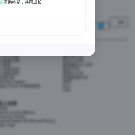
互助答疑，共同成长
We Accept
EN
AI 应用提效
大学资源
AI 办公提效
墨尔本大学
AI 数据分析
昆士兰大学
AI 财务
新南威尔士大学
AI 内容创作
悉尼大学
AI 视觉创作
莫那什大学
前端开发
阿德莱德大学
ermes Agent
RMIT
OpenClaw 本地智能体
QUT
UTS
匠人支持
FAQs
erms & Conditions
rivacy Policy
ancellation & Refund Policy
ite map