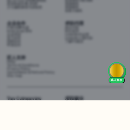
My School 学校数据指南
投资移民188/888
悉尼私校学费 2026
英国移民
少儿编程课程与训练营
美国移民
加拿大移民
企业合作
求职代理
P3职业孵化器
岗位代投
Enterprise (EN)
职位监控
企业培训
LinkedIn代运营
实习合作
LinkedIn人脉代加
招聘合作
了解P3项目
申请合作
匠人支持
FAQs
Terms & Conditions
Privacy Policy
Cancellation & Refund Policy
Site map
真人客服
Top Categories
求职就业
Web全栈班
BA和产品经理实习
DevOps项目班
数据科学实习
数据工程全栈班
数据分析实习
数据分析项目班
Marketing实习
编程入门班
简历修改
Business Analyst实习
面试指导
算法集训营
导师指导VIP