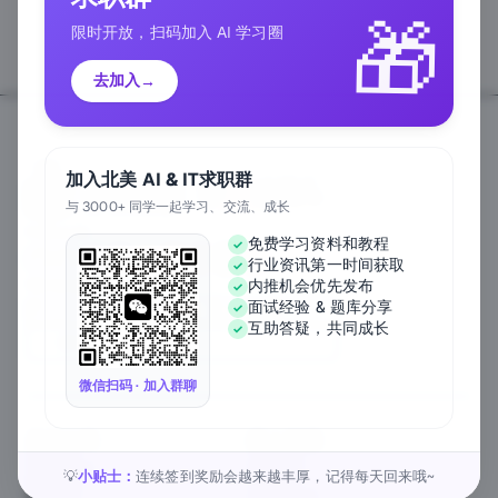
🎁
限时开放，扫码加入 AI 学习圈
去加入
→
加入北美 AI & IT求职群
与 3000+ 同学一起学习、交流、成长
Follow Us
免费学习资料和教程
行业资讯第一时间获取
We Accept
内推机会优先发布
面试经验 & 题库分享
互助答疑，共同成长
EN
微信扫码 · 加入群聊
关于公司
匠人资源
关于我们
工作内推
元宇宙课堂
匠人活动
小贴士：
连续签到奖励会越来越丰厚，记得每天回来哦~
💡
新闻资讯
1对1私教
匠人工作
行业白皮书