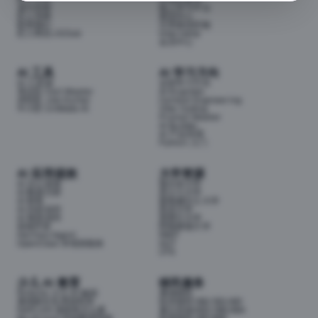
成为导师
线上学习平台
匠人导师
面试中心
联系我们
分享面试经验
匠人商店J3.Club
Internship
会员中心
AI 工具
AI 学习方向
AI 工具箱
全部学习方向
考证匠 Cert Master
AI Engineer
求职匠 Job Hunter
Context Engineering
牛小匠 UniMate AI
Vibe Coding
Prompt Master
AI Builder
AI 产品经理
Python 入门
AI 应用提效
大学资源
AI 办公提效
墨尔本大学
AI 数据分析
昆士兰大学
AI 财务
新南威尔士大学
AI 内容创作
悉尼大学
AI 视觉创作
莫那什大学
前端开发
阿德莱德大学
Hermes Agent
RMIT
OpenClaw 本地智能体
QUT
UTS
少儿 AI 教育
移民服务
Airbotix 少儿 AI 编程
澳洲移民
澳洲家长实用资料库
技术移民189/190/491
NAPLAN 成绩单怎么看
雇主担保482/186/494