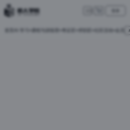
登录
🇺🇸
首页
会员
AI 学习
课程与训练营
考证匠
求职匠
社区活动