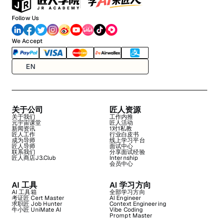
Follow Us
We Accept
EN
关于公司
匠人资源
关于我们
工作内推
元宇宙课堂
匠人活动
新闻资讯
1对1私教
匠人工作
行业白皮书
成为导师
线上学习平台
匠人导师
面试中心
联系我们
分享面试经验
匠人商店J3.Club
Internship
会员中心
AI 工具
AI 学习方向
AI 工具箱
全部学习方向
考证匠 Cert Master
AI Engineer
求职匠 Job Hunter
Context Engineering
牛小匠 UniMate AI
Vibe Coding
Prompt Master