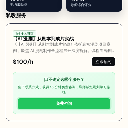
平均出勤率
导师综合评分
私教服务
1v1 个人辅导
【AI 漫剧】从剧本到成片实战
《【AI 漫剧】从剧本到成片实战》依托真实漫剧项目案
例，聚焦 AI 漫剧制作全流程展开深度拆解。课程围绕剧
本设计、角色形象与场景设计、AI 绘画提示词撰写、分镜
$100/h
立即预约
设计等前期核心环节，延伸至图生视频、首尾帧生成视
频、参考生视频等关键制作技术，再到配音、音效与音乐
设计、漫剧剪辑包装等后期优化步骤，进行系统化、专业
不确定选哪个服务？
化的详细讲解，助力学习者吃透 AI 漫剧制作的每一个实
留下联系方式，获得 15 分钟免费咨询，导师帮您规划学习路
操要点。
径
免费咨询