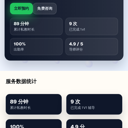
立即预约
免费咨询
89
分钟
9
次
累计私教时长
已完成 1v1
100
%
4.9
/ 5
出勤率
导师评分
服务数据统计
89
分钟
9
次
累计私教时长
已完成 1V1 辅导
100
%
4.9
分