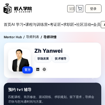
登录
🇺🇸
首页
会员
AI 学习
课程与训练营
考证匠
求职匠
社区活动
导师列表
Mentor Hub
/
/
导师详情
Zh Yanwei
职场发展
技术辅导
官方
预约 1v1 辅导
匹配课程、简历修改、面试陪练、求职规划。留下需求，导师会
尽快与您沟通时间与方案。