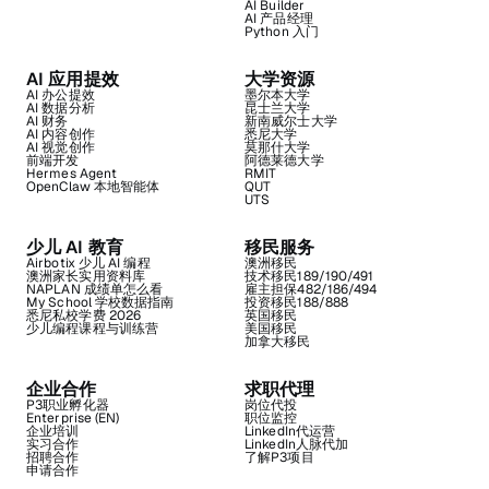
AI Builder
AI 产品经理
Python 入门
AI 应用提效
大学资源
AI 办公提效
墨尔本大学
AI 数据分析
昆士兰大学
AI 财务
新南威尔士大学
AI 内容创作
悉尼大学
AI 视觉创作
莫那什大学
前端开发
阿德莱德大学
Hermes Agent
RMIT
OpenClaw 本地智能体
QUT
UTS
少儿 AI 教育
移民服务
Airbotix 少儿 AI 编程
澳洲移民
澳洲家长实用资料库
技术移民189/190/491
NAPLAN 成绩单怎么看
雇主担保482/186/494
My School 学校数据指南
投资移民188/888
悉尼私校学费 2026
英国移民
少儿编程课程与训练营
美国移民
加拿大移民
企业合作
求职代理
P3职业孵化器
岗位代投
Enterprise (EN)
职位监控
企业培训
LinkedIn代运营
实习合作
LinkedIn人脉代加
招聘合作
了解P3项目
申请合作