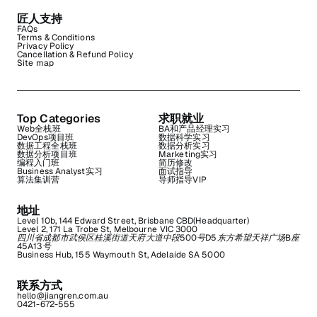
匠人支持
FAQs
Terms & Conditions
Privacy Policy
Cancellation & Refund Policy
Site map
Top Categories
求职就业
Web全栈班
BA和产品经理实习
DevOps项目班
数据科学实习
数据工程全栈班
数据分析实习
数据分析项目班
Marketing实习
编程入门班
简历修改
Business Analyst实习
面试指导
算法集训营
导师指导VIP
地址
Level 10b, 144 Edward Street, Brisbane CBD(Headquarter)
Level 2, 171 La Trobe St, Melbourne VIC 3000
四川省成都市武侯区桂溪街道天府大道中段500号D5东方希望天祥广场B座
45A13号
Business Hub, 155 Waymouth St, Adelaide SA 5000
联系方式
hello@jiangren.com.au
0421-672-555