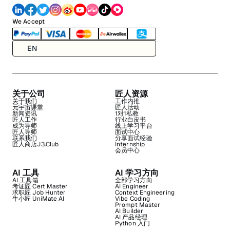
We Accept
EN
关于公司
匠人资源
关于我们
工作内推
元宇宙课堂
匠人活动
新闻资讯
1对1私教
匠人工作
行业白皮书
成为导师
线上学习平台
匠人导师
面试中心
联系我们
分享面试经验
匠人商店J3.Club
Internship
会员中心
AI 工具
AI 学习方向
AI 工具箱
全部学习方向
考证匠 Cert Master
AI Engineer
求职匠 Job Hunter
Context Engineering
牛小匠 UniMate AI
Vibe Coding
Prompt Master
AI Builder
AI 产品经理
Python 入门