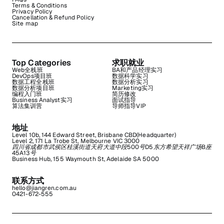
Terms & Conditions
Privacy Policy
Cancellation & Refund Policy
Site map
Top Categories
求职就业
Web全栈班
BA和产品经理实习
DevOps项目班
数据科学实习
数据工程全栈班
数据分析实习
数据分析项目班
Marketing实习
编程入门班
简历修改
Business Analyst实习
面试指导
算法集训营
导师指导VIP
地址
Level 10b, 144 Edward Street, Brisbane CBD(Headquarter)
Level 2, 171 La Trobe St, Melbourne VIC 3000
四川省成都市武侯区桂溪街道天府大道中段500号D5东方希望天祥广场B座
45A13号
Business Hub, 155 Waymouth St, Adelaide SA 5000
联系方式
hello@jiangren.com.au
0421-672-555