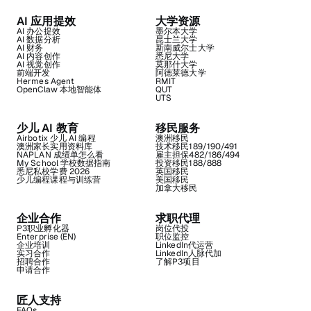
AI 应用提效
大学资源
AI 办公提效
墨尔本大学
AI 数据分析
昆士兰大学
AI 财务
新南威尔士大学
AI 内容创作
悉尼大学
AI 视觉创作
莫那什大学
前端开发
阿德莱德大学
Hermes Agent
RMIT
OpenClaw 本地智能体
QUT
UTS
少儿 AI 教育
移民服务
Airbotix 少儿 AI 编程
澳洲移民
澳洲家长实用资料库
技术移民189/190/491
NAPLAN 成绩单怎么看
雇主担保482/186/494
My School 学校数据指南
投资移民188/888
悉尼私校学费 2026
英国移民
少儿编程课程与训练营
美国移民
加拿大移民
企业合作
求职代理
P3职业孵化器
岗位代投
Enterprise (EN)
职位监控
企业培训
LinkedIn代运营
实习合作
LinkedIn人脉代加
招聘合作
了解P3项目
申请合作
匠人支持
FAQs