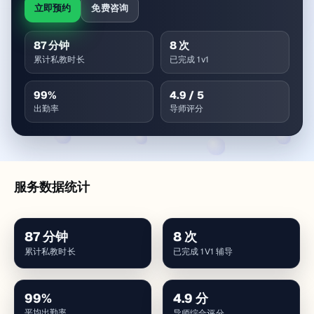
立即预约
免费咨询
87
分钟
8
次
累计私教时长
已完成 1v1
99
%
4.9
/ 5
出勤率
导师评分
服务数据统计
87
分钟
8
次
累计私教时长
已完成 1V1 辅导
99
%
4.9
分
平均出勤率
导师综合评分