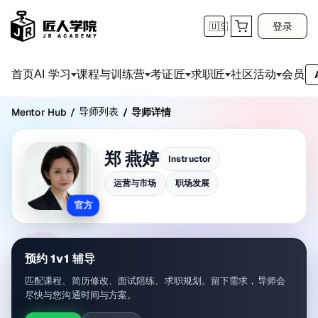
登录
🇺🇸
首页
会员
AI 学习
课程与训练营
考证匠
求职匠
社区活动
导师列表
Mentor Hub
/
/
导师详情
郑 燕婷
Instructor
运营与市场
职场发展
官方
预约 1v1 辅导
匹配课程、简历修改、面试陪练、求职规划。留下需求，导师会
尽快与您沟通时间与方案。