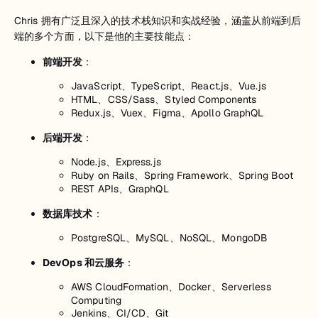
Chris 拥有广泛且深入的技术栈知识和实战经验，涵盖从前端到后
端的多个方面，以下是他的主要技能点：
前端开发
：
JavaScript、TypeScript、React.js、Vue.js
HTML、CSS/Sass、Styled Components
Redux.js、Vuex、Figma、Apollo GraphQL
后端开发
：
Node.js、Express.js
Ruby on Rails、Spring Framework、Spring Boot
REST APIs、GraphQL
数据库技术
：
PostgreSQL、MySQL、NoSQL、MongoDB
DevOps 和云服务
：
AWS CloudFormation、Docker、Serverless
Computing
Jenkins、CI/CD、Git