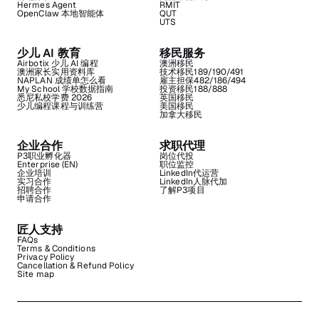
Hermes Agent
RMIT
OpenClaw 本地智能体
QUT
UTS
少儿 AI 教育
移民服务
Airbotix 少儿 AI 编程
澳洲移民
澳洲家长实用资料库
技术移民189/190/491
NAPLAN 成绩单怎么看
雇主担保482/186/494
My School 学校数据指南
投资移民188/888
悉尼私校学费 2026
英国移民
少儿编程课程与训练营
美国移民
加拿大移民
企业合作
求职代理
P3职业孵化器
岗位代投
Enterprise (EN)
职位监控
企业培训
LinkedIn代运营
实习合作
LinkedIn人脉代加
招聘合作
了解P3项目
申请合作
匠人支持
FAQs
Terms & Conditions
Privacy Policy
Cancellation & Refund Policy
Site map