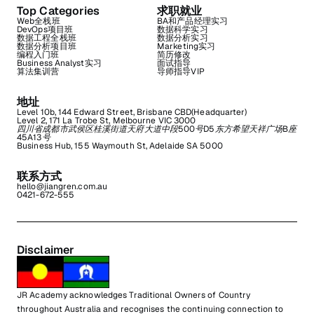
Top Categories
求职就业
Web全栈班
BA和产品经理实习
DevOps项目班
数据科学实习
数据工程全栈班
数据分析实习
数据分析项目班
Marketing实习
编程入门班
简历修改
Business Analyst实习
面试指导
算法集训营
导师指导VIP
地址
Level 10b, 144 Edward Street, Brisbane CBD(Headquarter)
Level 2, 171 La Trobe St, Melbourne VIC 3000
四川省成都市武侯区桂溪街道天府大道中段500号D5东方希望天祥广场B座
45A13号
Business Hub, 155 Waymouth St, Adelaide SA 5000
联系方式
hello@jiangren.com.au
0421-672-555
Disclaimer
JR Academy acknowledges Traditional Owners of Country
throughout Australia and recognises the continuing connection to