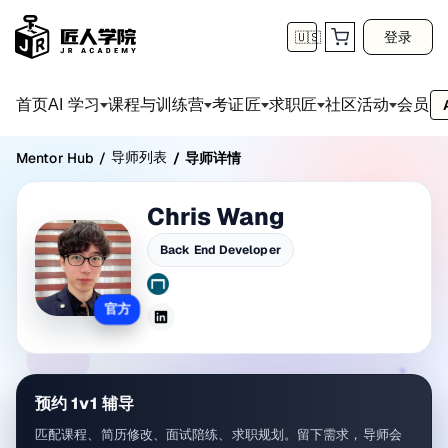
登录
🇺🇸
首页
会员
AI 学习
课程与训练营
考证匠
求职匠
社区活动
导师列表
Mentor Hub
/
/
导师详情
Chris Wang
Back End Developer
官方
预约 1v1 辅导
匹配课程、简历修改、面试陪练、求职规划。留下需求，导师会