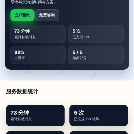
尽快与您沟通时间与方案。
立即预约
免费咨询
73
分钟
5
次
累计私教时长
已完成 1v1
98
%
5
/ 5
出勤率
导师评分
服务数据统计
73
分钟
5
次
累计私教时长
已完成 1V1 辅导