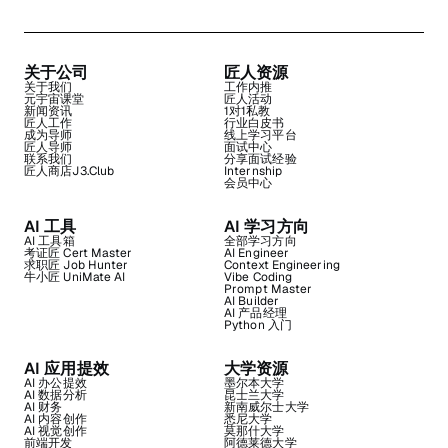
关于公司
匠人资源
关于我们
工作内推
元宇宙课堂
匠人活动
新闻资讯
1对1私教
匠人工作
行业白皮书
成为导师
线上学习平台
匠人导师
面试中心
联系我们
分享面试经验
匠人商店J3.Club
Internship
会员中心
AI 工具
AI 学习方向
AI 工具箱
全部学习方向
考证匠 Cert Master
AI Engineer
求职匠 Job Hunter
Context Engineering
牛小匠 UniMate AI
Vibe Coding
Prompt Master
AI Builder
AI 产品经理
Python 入门
AI 应用提效
大学资源
AI 办公提效
墨尔本大学
AI 数据分析
昆士兰大学
AI 财务
新南威尔士大学
AI 内容创作
悉尼大学
AI 视觉创作
莫那什大学
前端开发
阿德莱德大学