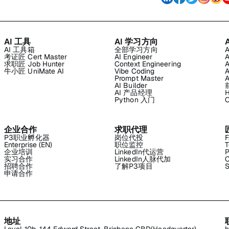
AI 工具
AI 学习方向
AI 工具箱
全部学习方向
考证匠 Cert Master
AI Engineer
求职匠 Job Hunter
Context Engineering
牛小匠 UniMate AI
Vibe Coding
Prompt Master
AI Builder
AI 产品经理
H
Python 入门
企业合作
求职代理
P3职业孵化器
岗位代投
Enterprise (EN)
职位监控
T
企业培训
LinkedIn代运营
P
实习合作
LinkedIn人脉代加
C
招聘合作
了解P3项目
S
申请合作
地址