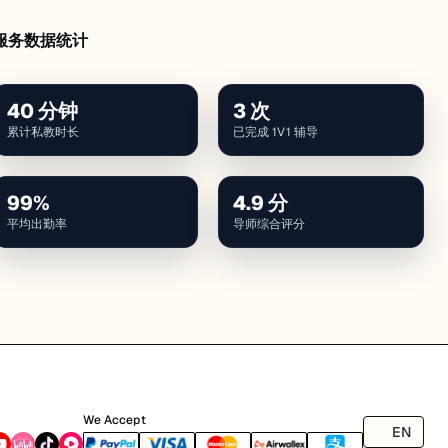
服务数据统计
40
分钟
3
次
累计私教时长
已完成 1V1 辅导
99
%
4.9
分
平均出勤率
导师综合评分
We Accept
EN