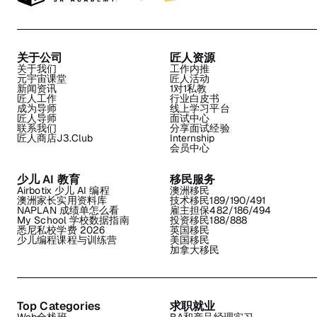
关于公司
匠人资源
关于我们
工作内推
元宇宙课堂
匠人活动
新闻资讯
1对1私教
匠人工作
行业白皮书
成为导师
线上学习平台
匠人导师
面试中心
联系我们
分享面试经验
匠人商店J3.Club
Internship
会员中心
少儿 AI 教育
移民服务
Airbotix 少儿 AI 编程
澳洲移民
澳洲家长实用资料库
技术移民189/190/491
NAPLAN 成绩单怎么看
雇主担保482/186/494
My School 学校数据指南
投资移民188/888
悉尼私校学费 2026
英国移民
少儿编程课程与训练营
美国移民
加拿大移民
Top Categories
求职就业