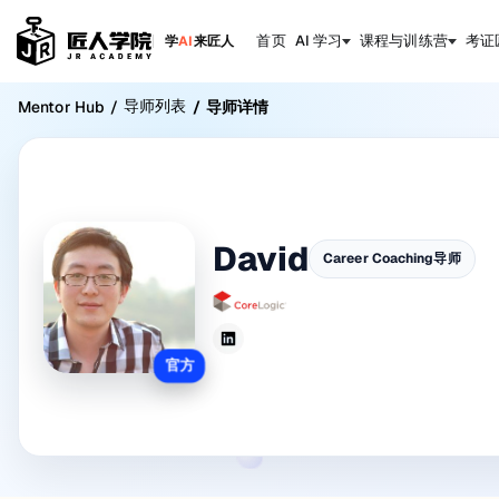
首页
AI 学习
课程与训练营
考证
学
AI
来匠人
导师列表
Mentor Hub
/
/
导师详情
David
Career Coaching导师
官方