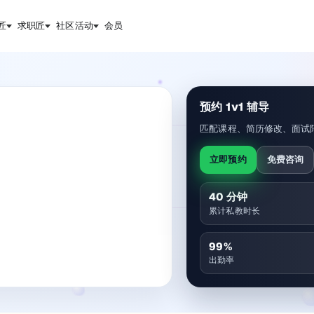
匠
求职匠
社区活动
会员
预约 1v1 辅导
匹配课程、简历修改、面试
立即预约
免费咨询
40
分钟
累计私教时长
99
%
出勤率