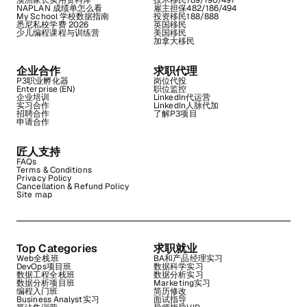
澳洲家长实用资料库
技术移民189/190/491
NAPLAN 成绩单怎么看
雇主担保482/186/494
My School 学校数据指南
投资移民188/888
悉尼私校学费 2026
英国移民
少儿编程课程与训练营
美国移民
加拿大移民
企业合作
求职代理
P3职业孵化器
岗位代投
Enterprise (EN)
职位监控
企业培训
LinkedIn代运营
实习合作
LinkedIn人脉代加
招聘合作
了解P3项目
申请合作
匠人支持
FAQs
Terms & Conditions
Privacy Policy
Cancellation & Refund Policy
Site map
Top Categories
求职就业
Web全栈班
BA和产品经理实习
DevOps项目班
数据科学实习
数据工程全栈班
数据分析实习
数据分析项目班
Marketing实习
编程入门班
简历修改
Business Analyst实习
面试指导