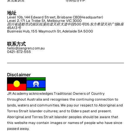
算法集训营
导师指导VIP
地址
Level 10b, 144 Edward Street, Brisbane CBD(Headquarter)
Level 2, 171 La Trobe St, Melbourne VIC 3000
四川省成都市武侯区桂溪街道天府大道中段500号D5东方希望天祥广场B座
45A13号
Business Hub, 155 Waymouth St, Adelaide SA 5000
联系方式
hello@jiangren.com.au
0421-672-555
Disclaimer
JR Academy acknowledges Traditional Owners of Country
throughout Australia and recognises the continuing connection to
lands, waters and communities. We pay our respect to Aboriginal and
Torres Strait Islander cultures; and to Elders past and present.
Aboriginal and Torres Strait Islander peoples should be aware that
this website may contain images or names of people who have since
passed away.