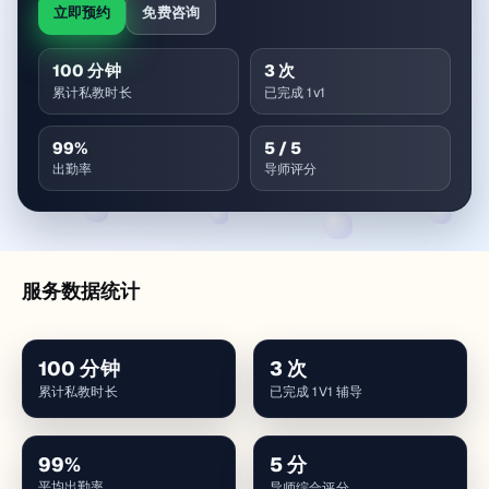
立即预约
免费咨询
100
分钟
3
次
累计私教时长
已完成 1v1
99
%
5
/ 5
出勤率
导师评分
服务数据统计
100
分钟
3
次
累计私教时长
已完成 1V1 辅导
99
%
5
分
平均出勤率
导师综合评分