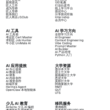
新闻资讯
1对1私教
匠人工作
行业白皮书
成为导师
线上学习平台
匠人导师
面试中心
联系我们
分享面试经验
匠人商店J3.Club
Internship
会员中心
AI 工具
AI 学习方向
AI 工具箱
全部学习方向
考证匠 Cert Master
AI Engineer
求职匠 Job Hunter
Context Engineering
牛小匠 UniMate AI
Vibe Coding
Prompt Master
AI Builder
AI 产品经理
Python 入门
AI 应用提效
大学资源
AI 办公提效
墨尔本大学
AI 数据分析
昆士兰大学
AI 财务
新南威尔士大学
AI 内容创作
悉尼大学
AI 视觉创作
莫那什大学
前端开发
阿德莱德大学
Hermes Agent
RMIT
OpenClaw 本地智能体
QUT
UTS
少儿 AI 教育
移民服务
Airbotix 少儿 AI 编程
澳洲移民