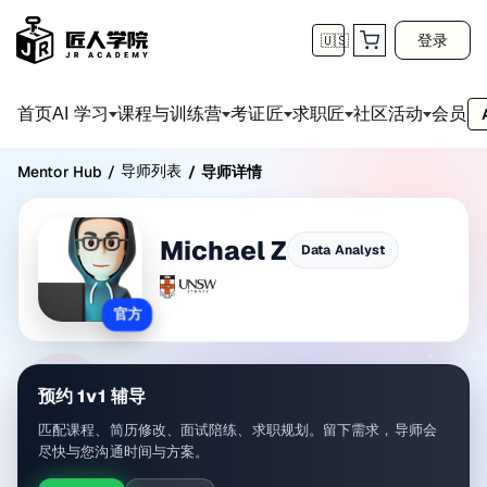
登录
🇺🇸
首页
会员
AI 学习
课程与训练营
考证匠
求职匠
社区活动
导师列表
Mentor Hub
/
/
导师详情
Michael Z
Data Analyst
官方
预约 1v1 辅导
匹配课程、简历修改、面试陪练、求职规划。留下需求，导师会
尽快与您沟通时间与方案。