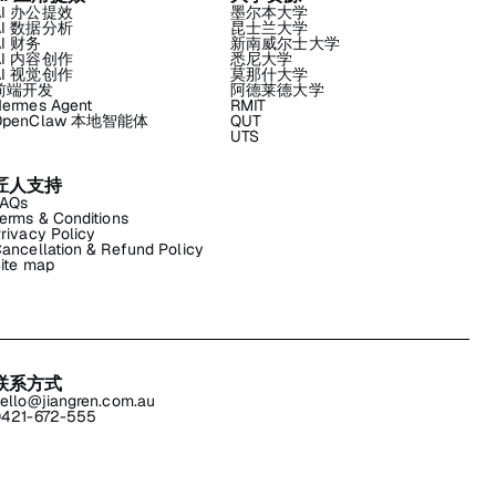
AI 办公提效
墨尔本大学
AI 数据分析
昆士兰大学
AI 财务
新南威尔士大学
AI 内容创作
悉尼大学
AI 视觉创作
莫那什大学
前端开发
阿德莱德大学
ermes Agent
RMIT
OpenClaw 本地智能体
QUT
UTS
匠人支持
FAQs
erms & Conditions
rivacy Policy
ancellation & Refund Policy
ite map
联系方式
ello@jiangren.com.au
421-672-555