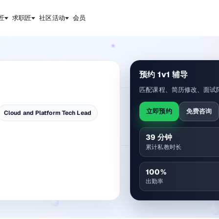
匠
求职匠
社区活动
会员
预约 1v1 辅导
匹配课程、简历修改、面试
立即预约
免费咨询
Cloud and Platform Tech Lead
39
分钟
累计私教时长
100
%
出勤率