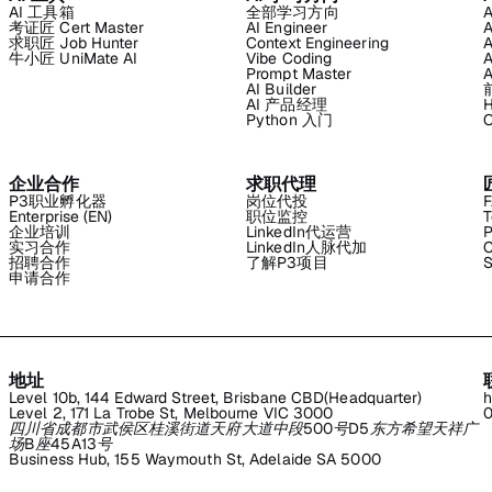
AI 工具箱
全部学习方向
考证匠 Cert Master
AI Engineer
求职匠 Job Hunter
Context Engineering
牛小匠 UniMate AI
Vibe Coding
Prompt Master
AI Builder
AI 产品经理
H
Python 入门
企业合作
求职代理
P3职业孵化器
岗位代投
Enterprise (EN)
职位监控
T
企业培训
LinkedIn代运营
P
实习合作
LinkedIn人脉代加
C
招聘合作
了解P3项目
S
申请合作
地址
Level 10b, 144 Edward Street, Brisbane CBD(Headquarter)
h
Level 2, 171 La Trobe St, Melbourne VIC 3000
0
四川省成都市武侯区桂溪街道天府大道中段500号D5东方希望天祥广
场B座45A13号
Business Hub, 155 Waymouth St, Adelaide SA 5000