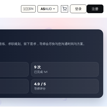
登录
注册
A$
AUD
🇺🇸
EN
陪练、求职规划。留下需求，导师会尽快与您沟通时间与方案。
9
次
已完成 1v1
4.9
/ 5
导师评分