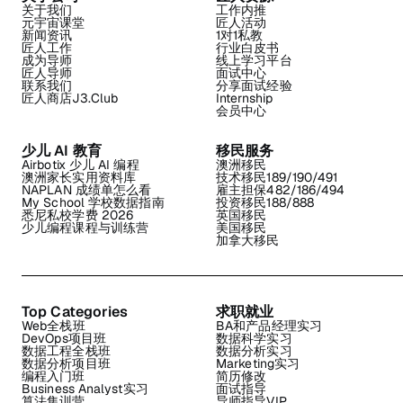
关于我们
工作内推
元宇宙课堂
匠人活动
新闻资讯
1对1私教
匠人工作
行业白皮书
成为导师
线上学习平台
匠人导师
面试中心
联系我们
分享面试经验
匠人商店J3.Club
Internship
会员中心
少儿 AI 教育
移民服务
Airbotix 少儿 AI 编程
澳洲移民
澳洲家长实用资料库
技术移民189/190/491
NAPLAN 成绩单怎么看
雇主担保482/186/494
My School 学校数据指南
投资移民188/888
悉尼私校学费 2026
英国移民
少儿编程课程与训练营
美国移民
加拿大移民
Top Categories
求职就业
Web全栈班
BA和产品经理实习
DevOps项目班
数据科学实习
数据工程全栈班
数据分析实习
数据分析项目班
Marketing实习
编程入门班
简历修改
Business Analyst实习
面试指导
算法集训营
导师指导VIP