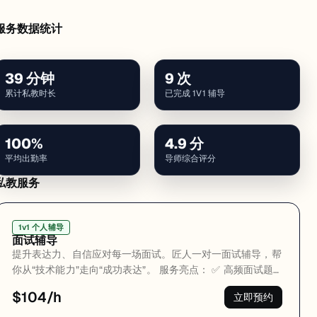
服务数据统计
39
分钟
9
次
累计私教时长
已完成 1V1 辅导
100
%
4.9
分
平均出勤率
导师综合评分
私教服务
1v1 个人辅导
面试辅导
提升表达力、自信应对每一场面试。匠人一对一面试辅导，帮
你从“技术能力”走向“成功表达”。 服务亮点： ✅ 高频面试题
讲解与模拟演练 ✅ 项目讲解技巧，突出亮点与逻辑 ✅ STAR
$104/h
立即预约
结构行为题答题训练 ✅ 英文模拟面试 + 导师点评反馈