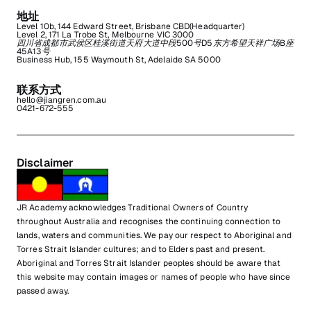
地址
Level 10b, 144 Edward Street, Brisbane CBD(Headquarter)
Level 2, 171 La Trobe St, Melbourne VIC 3000
四川省成都市武侯区桂溪街道天府大道中段500号D5东方希望天祥广场B座
45A13号
Business Hub, 155 Waymouth St, Adelaide SA 5000
联系方式
hello@jiangren.com.au
0421-672-555
Disclaimer
JR Academy acknowledges Traditional Owners of Country
throughout Australia and recognises the continuing connection to
lands, waters and communities. We pay our respect to Aboriginal and
Torres Strait Islander cultures; and to Elders past and present.
Aboriginal and Torres Strait Islander peoples should be aware that
this website may contain images or names of people who have since
passed away.