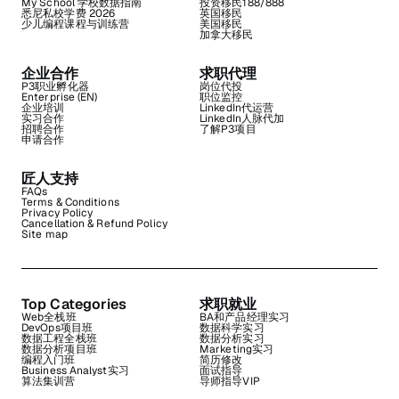
My School 学校数据指南
投资移民188/888
悉尼私校学费 2026
英国移民
少儿编程课程与训练营
美国移民
加拿大移民
企业合作
求职代理
P3职业孵化器
岗位代投
Enterprise (EN)
职位监控
企业培训
LinkedIn代运营
实习合作
LinkedIn人脉代加
招聘合作
了解P3项目
申请合作
匠人支持
FAQs
Terms & Conditions
Privacy Policy
Cancellation & Refund Policy
Site map
Top Categories
求职就业
Web全栈班
BA和产品经理实习
DevOps项目班
数据科学实习
数据工程全栈班
数据分析实习
数据分析项目班
Marketing实习
编程入门班
简历修改
Business Analyst实习
面试指导
算法集训营
导师指导VIP