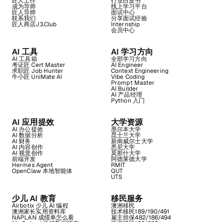
匠人工作
行业白皮书
成为导师
线上学习平台
匠人导师
面试中心
联系我们
分享面试经验
匠人商店J3.Club
Internship
会员中心
AI 工具
AI 学习方向
AI 工具箱
全部学习方向
考证匠 Cert Master
AI Engineer
求职匠 Job Hunter
Context Engineering
牛小匠 UniMate AI
Vibe Coding
Prompt Master
AI Builder
AI 产品经理
Python 入门
AI 应用提效
大学资源
AI 办公提效
墨尔本大学
AI 数据分析
昆士兰大学
AI 财务
新南威尔士大学
AI 内容创作
悉尼大学
AI 视觉创作
莫那什大学
前端开发
阿德莱德大学
Hermes Agent
RMIT
OpenClaw 本地智能体
QUT
UTS
少儿 AI 教育
移民服务
Airbotix 少儿 AI 编程
澳洲移民
澳洲家长实用资料库
技术移民189/190/491
NAPLAN 成绩单怎么看
雇主担保482/186/494