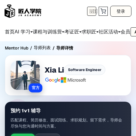
登录
🇺🇸
首页
会员
AI 学习
课程与训练营
考证匠
求职匠
社区活动
导师列表
Mentor Hub
/
/
导师详情
Xia Li
Software Engineer
官方
预约 1v1 辅导
匹配课程、简历修改、面试陪练、求职规划。留下需求，导师会
尽快与您沟通时间与方案。