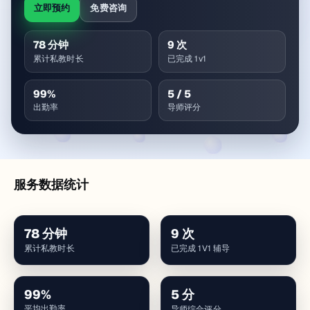
立即预约
免费咨询
78
分钟
9
次
累计私教时长
已完成 1v1
99
%
5
/ 5
出勤率
导师评分
服务数据统计
78
分钟
9
次
累计私教时长
已完成 1V1 辅导
99
%
5
分
平均出勤率
导师综合评分