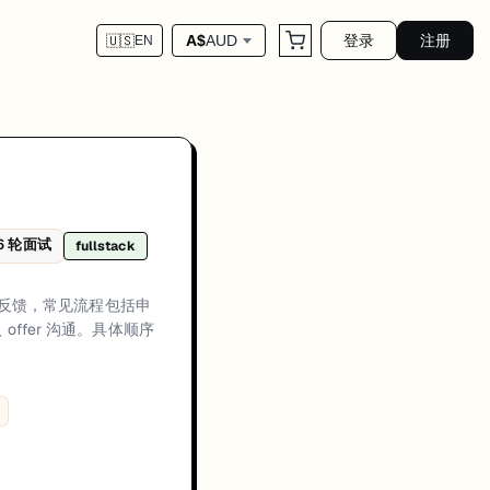
登录
注册
A$
AUD
🇺🇸
EN
齐、一轮或多轮技术评估（编程与/或架构深挖）、行为或经理面，最后进入 
6
轮面试
fullstack
方通常会优先关注候选人在真实生产环境中的交付经历、可量化成果，以及在工
选人反馈，常见流程包括申
recruiter alignment plus technical evaluation、Technical rounds usu
ffer 沟通。具体顺序