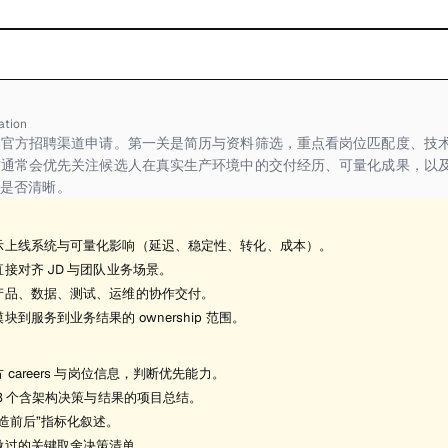
ation
官方招聘渠道申请。第一关是简历与资料筛选，重点看岗位匹配度、技术
方通常会优先关注候选人在真实生产环境中的交付经历、可量化成果，以
 边界是否清晰。
示上线系统与可量化影响（延迟、稳定性、转化、成本）。
接对齐 JD 与团队业务场景。
产品、数据、测试、运维的协作交付。
块到服务到业务结果的 ownership 范围。
 careers 与岗位信息，判断优先能力。
-3 个含架构决策与结果的项目总结。
造前后”指标化叙述。
做过的关键取舍决策清单。