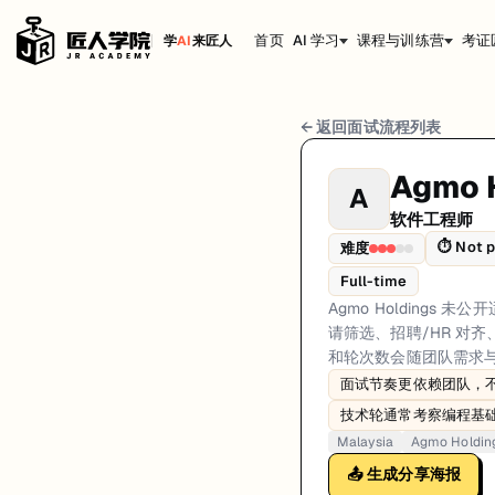
首页
AI 学习
课程与训练营
考证
学
AI
来匠人
Agmo Holdings 软件工程师 面试流程
← 返回面试流程列表
岗位方向: fullstack
Agmo 
A
Agmo Holdings 未公开适用于所有团队的统一软件工程师面试顺
软件工程师
Agmo Holdings的软件工程师面试共6轮，以下是每轮面试的详细流程
⏱
Not p
难度
第1轮 (Varies): 候选人通常通过官方招聘渠道申请。第一
Full-time
Agmo Holding
面试亮点: Interview sequencing is team-dependent rather than a single 
请筛选、招聘/HR 对齐
和轮次数会随团队需求
标签: Malaysia, Agmo Holdings, software-engineer, interview
面试节奏更依赖团队，
技术轮通常考察编程基
Malaysia
Agmo Holdin
📤 生成分享海报