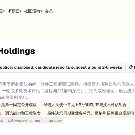
匠
求职匠
社区活动
会员
Holdings
序。根据官方招聘信息与候选人反馈，常见流程包括申请筛选、招聘/HR 对
和准备建议。
ublicly disclosed; candidate reports suggest around 2-6 weeks
📋
关是简历与资料筛选，重点看岗位匹配度、技术相关性以及地点/用工限制。招聘
s 未公开适用于所有团队的统一软件工程师面试顺序。根据官方招聘信息与候
rigid public template、Candidate-reported flow commonly includes HR/
、一轮或多轮技术评估（编程与/或架构深挖）、行为或经理面，最后进入 o
与岗位级别变化。
不是单一固定公开模板
候选人反馈中常见 HR/招聘对齐与技术评估组合
础、调试能力和工程取舍
最终决策周期受业务单元、级别和招聘紧迫度影响
gs
software-engineer
interview