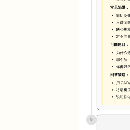
常见陷阱
：
简历泛化
只讲团
缺少规
对不同
可能题目
：
为什么
哪个项目
你偏好
回答策略
：
用 CA
将动机
说明你
🔒