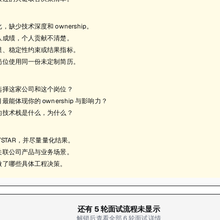
，缺少技术深度和 ownership。
队成绩，个人贡献不清楚。
模、稳定性约束或结果指标。
岗位使用同一份未定制简历。
选择这家公司和这个岗位？
最能体现你的 ownership 与影响力？
的技术栈是什么，为什么？
R/STAR，并尽量量化结果。
关联公司产品与业务场景。
做了哪些具体工程决策。
还有
5
轮面试流程未显示
解锁后查看全部
6
轮面试详情