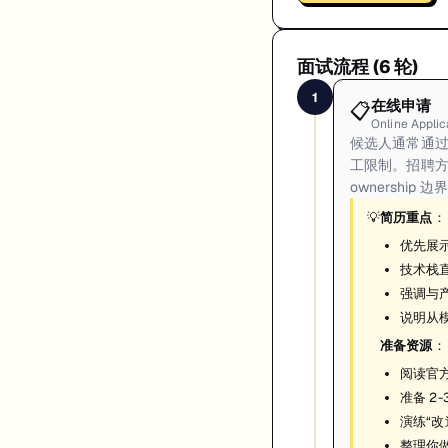
面试流程 (
6
轮)
1
在线申请
📋
Online Applic
候选人通常通过
工限制。招聘
ownership
💡
简历重点
：
优先展
技术栈直
强调与
说明从模
准备资源
：
阅读官方
准备 2
演练“改
整理你