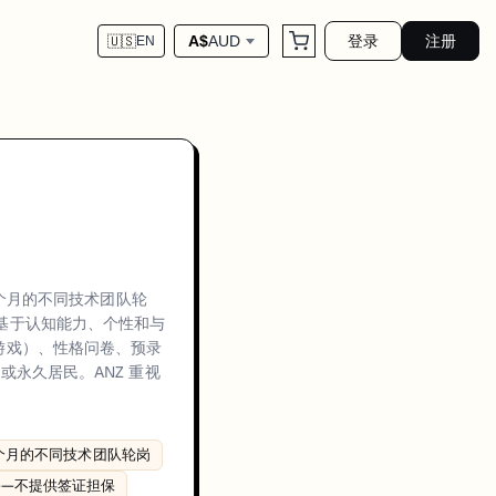
登录
注册
A$
AUD
🇺🇸
EN
目不同，ANZ 技术毕业生流程不包含任何技术编程测试——整个评估基于认
你对 ANZ 技术毕业生项目兴趣的求职信，以及学业成绩单。ANZ 不要求计
 个月的不同技术团队轮
oscience-backed mini-games (~30 minutes)、18-month program with 3 
基于认知能力、个性和与
的小游戏）、性格问卷、预录
或永久居民。ANZ 重视
6 个月的不同技术团队轮岗
——不提供签证担保