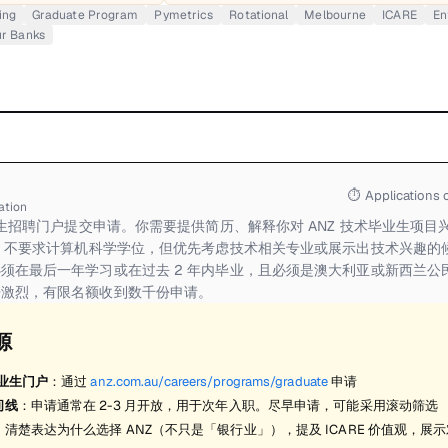
ing
Graduate Program
Pymetrics
Rotational
Melbourne
ICARE
En
ur Banks
⏱
Applications 
ation
毕业生招聘门户提交申请。你需要提供简历、解释你对 ANZ 技术毕业生项
Z 不要求计算机科学学位，但优先考虑技术相关专业或展示出技术兴趣的
须在最后一年学习或在过去 2 年内毕业，且必须是澳大利亚或新西兰公民
争激烈，有限名额收到数千份申请。
源
毕业生门户
：通过
anz.com.au/careers/programs/graduate
申请
间线
：申请通常在 2-3 月开放，用于次年入职。尽早申请，可能采用滚动筛选
：清楚表达为什么选择 ANZ（不只是「银行业」），提及 ICARE 价值观，展