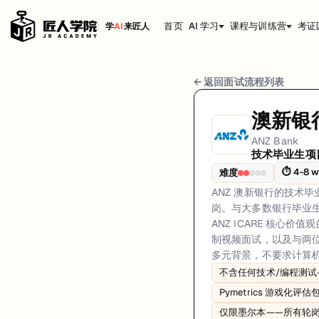
首页
AI 学习
课程与训练营
考证
学
AI
来匠人
ANZ Bank 技术毕业生项目 面试流程
← 返回面试流程列表
岗位方向: general
澳新银
ANZ 澳新银行的技术毕业生项目是一个为期 18 个月的轮岗项目，仅设
ANZ Bank
技术毕业生项
ANZ Bank的技术毕业生项目面试共6轮，以下是每轮面试的详细流程和
⏱
4-8 
难度
第1轮 (Applications open Feb-Mar an
ANZ 澳新银行的技术
面试亮点: NO technical/coding assessment -- entirely behavioral and 
岗。与大多数银行毕业生
ANZ ICARE 核心价
标签: ANZ, ANZ Bank, Banking, Graduate Program, Pymetrics, Rotationa
制视频面试，以及与两位
多元背景，不要求计算
不含任何技术/编程测
Pymetrics 游戏化评
仅限墨尔本——所有轮岗