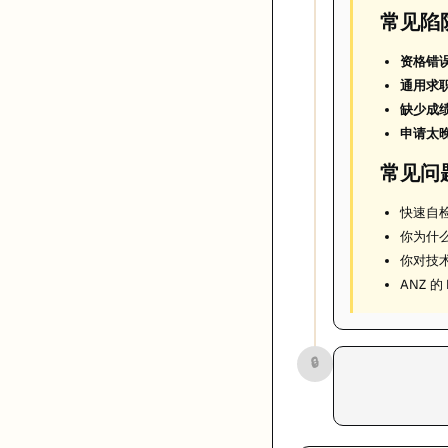
常见陷
资格错
通用求
缺少成
申请太
常见问
快速自
你为什么
你对技
ANZ 
🔒