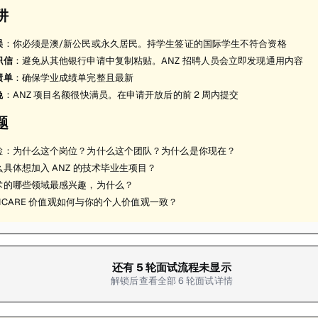
阱
误
：你必须是澳/新公民或永久居民。持学生签证的国际学生不符合资格
职信
：避免从其他银行申请中复制粘贴。ANZ 招聘人员会立即发现通用内容
绩单
：确保学业成绩单完整且最新
晚
：ANZ 项目名额很快满员。在申请开放后的前 2 周内提交
题
检：为什么这个岗位？为什么这个团队？为什么是你现在？
具体想加入 ANZ 的技术毕业生项目？
术的哪些领域最感兴趣，为什么？
的 ICARE 价值观如何与你的个人价值观一致？
还有
5
轮面试流程未显示
解锁后查看全部
6
轮面试详情