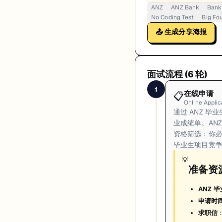
ANZ
ANZ Bank
Bank
No Coding Test
Big Fo
📤 生成分享海报
面试流程 (
6
轮)
1
在线申请
📋
Online Applic
通过 ANZ 
业成绩单。AN
资格筛选：你必
毕业生项目竞
💡
准备资
ANZ 
申请时
求职信