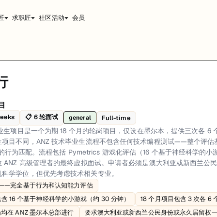
匠
求职匠
社区活动
会员
行
在墨尔本，提供三次各 6 个月的不同技术团队轮岗。与大多数银行毕业生项
目
准备建议。
weeks
📋
6
轮面试
Full-time
general
nually): 通过 ANZ 毕业生招聘门户提交申请。你需要提供简历、解释
毕业生项目是一个为期 18 个月的轮岗项目，仅设在墨尔本，提供三次各 6
cognitive evaluation、Pymetrics game-based assessment with 16 neur
项目不同，ANZ 技术毕业生流程不包含任何技术编程测试——整个评估
值观的行为匹配。流程包括 Pymetrics 游戏化评估（16 个基于神经科学
l, Melbourne, ICARE, Entry Level, No Coding Test, Big Four Banks
 ANZ 高级管理者的最终虚拟面试。申请者必须是澳大利亚或新西兰公民
机科学学位，但优先考虑技术相关专业。
试——完全基于行为和认知能力评估
估包含 16 个基于神经科学的小游戏（约 30 分钟）
18 个月项目包含 3 次各 
均在 ANZ 墨尔本总部进行
要求澳大利亚或新西兰公民身份或永久居留权