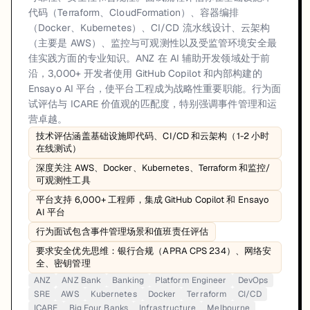
代码（Terraform、CloudFormation）、容器编排
（Docker、Kubernetes）、CI/CD 流水线设计、云架构
（主要是 AWS）、监控与可观测性以及受监管环境安全最
佳实践方面的专业知识。ANZ 在 AI 辅助开发领域处于前
沿，3,000+ 开发者使用 GitHub Copilot 和内部构建的
Ensayo AI 平台，使平台工程成为战略性重要职能。行为面
试评估与 ICARE 价值观的匹配度，特别强调事件管理和运
营卓越。
技术评估涵盖基础设施即代码、CI/CD 和云架构（1-2 小时
在线测试）
深度关注 AWS、Docker、Kubernetes、Terraform 和监控/
可观测性工具
平台支持 6,000+ 工程师，集成 GitHub Copilot 和 Ensayo
AI 平台
行为面试包含事件管理场景和值班责任评估
要求安全优先思维：银行合规（APRA CPS 234）、网络安
全、密钥管理
ANZ
ANZ Bank
Banking
Platform Engineer
DevOps
SRE
AWS
Kubernetes
Docker
Terraform
CI/CD
ICARE
Big Four Banks
Infrastructure
Melbourne