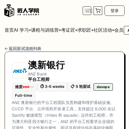
登录
🇺🇸
首页
会员
AI 学习
课程与训练营
考证匠
求职匠
社区活动
ANZ Bank 平台工程师 面试流程
← 返回面试流程列表
岗位方向: devops
澳新银行
ANZ 澳新银行的平台工程团队负责构建和维护基础设施、CI/CD 平台、云环境
ANZ Bank
平台工程师
ANZ Bank的平台工程师面试共5轮，以下是每轮面试的详细流程和准备
⏱
3-5 weeks
📋
5
轮面试
难度
devops
第1轮 (1-2 weeks for response): 通过 A
Full-time
面试亮点: Technical assessment covers Infrastructure-as-Code, CI/CD, 
ANZ 澳新银行的平台工程团队负责构建和维护基础设施、
CI/CD 平台、云环境和开发者工具，支持超过 6,000 名以
标签: ANZ, ANZ Bank, Banking, Platform Engineer, DevOps, SRE, AWS, 
Spotify 敏捷模型（tribes 和 squads）运作的工程师。作
为澳大利亚四大银行之一，ANZ 的平台工程要求企业级的
可靠性、安全性和合规性。面试流程评估你在基础设施即